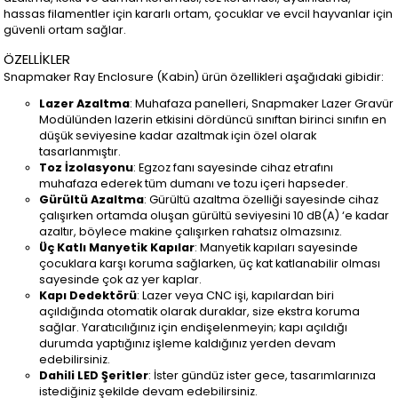
hassas filamentler için kararlı ortam, çocuklar ve evcil hayvanlar için
güvenli ortam sağlar.
ÖZELLİKLER
Snapmaker Ray Enclosure (Kabin) ürün özellikleri aşağıdaki gibidir:
Lazer Azaltma
: Muhafaza panelleri, Snapmaker Lazer Gravür
Modülünden lazerin etkisini dördüncü sınıftan birinci sınıfın en
düşük seviyesine kadar azaltmak için özel olarak
tasarlanmıştır.
Toz İzolasyonu
: Egzoz fanı sayesinde cihaz etrafını
muhafaza ederek tüm dumanı ve tozu içeri hapseder.
Gürültü Azaltma
: Gürültü azaltma özelliği sayesinde cihaz
çalışırken ortamda oluşan gürültü seviyesini 10 dB(A) ‘e kadar
azaltır, böylece makine çalışırken rahatsız olmazsınız.
Üç Katlı Manyetik Kapılar
: Manyetik kapıları sayesinde
çocuklara karşı koruma sağlarken, üç kat katlanabilir olması
sayesinde çok az yer kaplar.
Kapı Dedektörü
: Lazer veya CNC işi, kapılardan biri
açıldığında otomatik olarak duraklar, size ekstra koruma
sağlar. Yaratıcılığınız için endişelenmeyin; kapı açıldığı
durumda yaptığınız işleme kaldığınız yerden devam
edebilirsiniz.
Dahili LED Şeritler
: İster gündüz ister gece, tasarımlarınıza
istediğiniz şekilde devam edebilirsiniz.