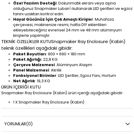
Özel Yazılım Desteği
: Dokunmatik ekranı veya aşina
olduğunuz Snapmaker Luban'ı kullanarak LED şeritleri ve egzoz
fanını uzaktan kontrol edin.
Hayal Gücünüz İçin Çok Amaçlı Kirişler
: Muhafaza
çerçevesi, makinenize resmi, hatta DIY eklentileri
ekleyebileceğiniz evrensel 24 mm ve 48 mm alüminyum
kirişlerle yapılmıştır.
TEKNİK ÖZELLİKLER KUTUSnapmaker Ray Enclosure (Kabin)
teknik özellikleri aşağıdaki gibidir:
Paket Boyutları
: 900 × 690 × 180 mm
Paket Ağırlığı
: 22,8 KG
Çerçeve Malzemesi
: Alüminyum Alaşım
Panel Malzemesi
: Akrilik
Fonksiyonel Birimler
: LED Şeritler, Egzoz Fanı, Hortum
Net Ağırlık
: 19,3 KG
ÜRÜN İÇERİĞİ KUTU
Snapmaker Ray Enclosure (Kabin) ürün içeriği aşağıdaki gibidir:
1 X Snapmaker Ray Enclosure (Kabin)
YORUMLAR
(0)