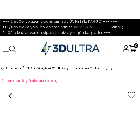
--- 2.500₺ ve üzeri siparişlerinizde ÜCRETSİZ KARGO! --- ---
EFT/Havale ile yapılan ödemelerinize %3 İNDİRİM! --- --- Haftaiçi
14:00'a kadar verilen siparişleriniz aynı gün kargoda! ---
0
Anasayfa
YEDEK PARÇA&AKSESUAR
Snapmaker Yedek Parça
Snapmaker Ray Enclosure (Kabin)