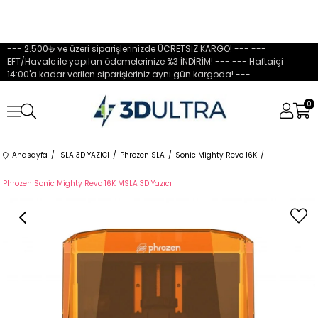
--- 2.500₺ ve üzeri siparişlerinizde ÜCRETSİZ KARGO! --- ---
EFT/Havale ile yapılan ödemelerinize %3 İNDİRİM! --- --- Haftaiçi
14:00'a kadar verilen siparişleriniz aynı gün kargoda! ---
0
Anasayfa
SLA 3D YAZICI
Phrozen SLA
Sonic Mighty Revo 16K
Phrozen Sonic Mighty Revo 16K MSLA 3D Yazıcı