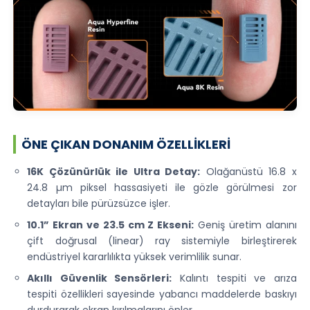
ÖNE ÇIKAN DONANIM ÖZELLIKLERI
16K Çözünürlük ile Ultra Detay:
Olağanüstü 16.8 x
24.8 µm piksel hassasiyeti ile gözle görülmesi zor
detayları bile pürüzsüzce işler.
10.1” Ekran ve 23.5 cm Z Ekseni:
Geniş üretim alanını
çift doğrusal (linear) ray sistemiyle birleştirerek
endüstriyel kararlılıkta yüksek verimlilik sunar.
Akıllı Güvenlik Sensörleri:
Kalıntı tespiti ve arıza
tespiti özellikleri sayesinde yabancı maddelerde baskıyı
durdurarak ekran kırılmalarını önler.