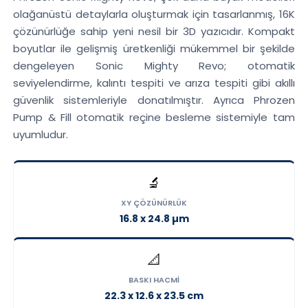
olağanüstü detaylarla oluşturmak için tasarlanmış, 16K
çözünürlüğe sahip yeni nesil bir 3D yazıcıdır. Kompakt
boyutlar ile gelişmiş üretkenliği mükemmel bir şekilde
dengeleyen Sonic Mighty Revo; otomatik
seviyelendirme, kalıntı tespiti ve arıza tespiti gibi akıllı
güvenlik sistemleriyle donatılmıştır. Ayrıca Phrozen
Pump & Fill otomatik reçine besleme sistemiyle tam
uyumludur.
🔬
XY ÇÖZÜNÜRLÜK
16.8 x 24.8 µm
📐
BASKI HACMI
22.3 x 12.6 x 23.5 cm