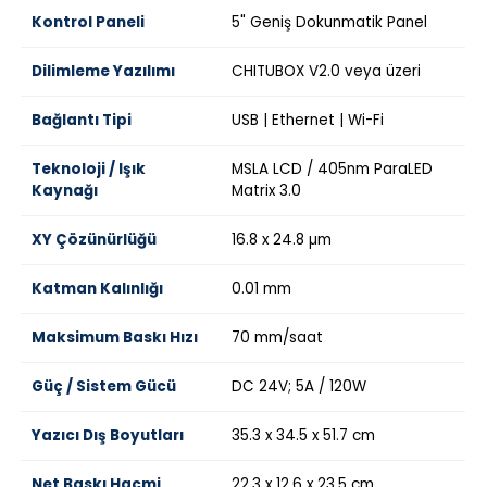
Kontrol Paneli
5" Geniş Dokunmatik Panel
Dilimleme Yazılımı
CHITUBOX V2.0 veya üzeri
Bağlantı Tipi
USB | Ethernet | Wi-Fi
Teknoloji / Işık
MSLA LCD / 405nm ParaLED
Kaynağı
Matrix 3.0
XY Çözünürlüğü
16.8 x 24.8 µm
Katman Kalınlığı
0.01 mm
Maksimum Baskı Hızı
70 mm/saat
Güç / Sistem Gücü
DC 24V; 5A / 120W
Yazıcı Dış Boyutları
35.3 x 34.5 x 51.7 cm
Net Baskı Hacmi
22.3 x 12.6 x 23.5 cm