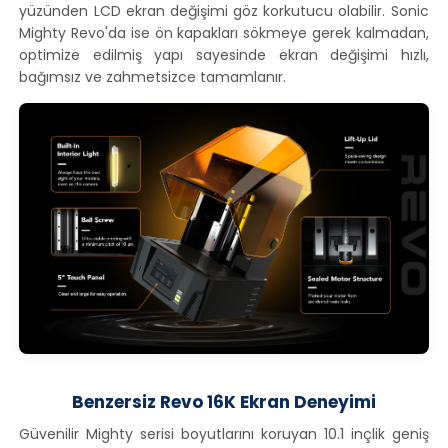
yüzünden LCD ekran değişimi göz korkutucu olabilir. Sonic
Mighty Revo'da ise ön kapakları sökmeye gerek kalmadan,
optimize edilmiş yapı sayesinde ekran değişimi hızlı,
bağımsız ve zahmetsizce tamamlanır.
Benzersiz Revo 16K Ekran Deneyimi
Güvenilir Mighty serisi boyutlarını koruyan 10.1 inçlik geniş