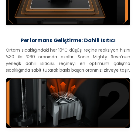
Performans Geliştirme: Dahili Isıtıcı
Ortam sıcaklığındaki her 10°C düşüş, reçine reaksiyon hızını
%30 ila %60 oranında azaltır. Sonic Mighty Revo'nun
yerleşik dahili ısıtıcısı, reçineyi en optimum çalışma
sıcaklığında sabit tutarak baskı başarı oranınızı zirveye taşır.