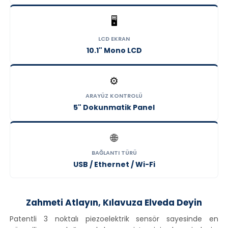
🖥️
LCD EKRAN
10.1" Mono LCD
⚙️
ARAYÜZ KONTROLÜ
5" Dokunmatik Panel
🌐
BAĞLANTI TÜRÜ
USB / Ethernet / Wi-Fi
Zahmeti Atlayın, Kılavuza Elveda Deyin
Patentli 3 noktalı piezoelektrik sensör sayesinde en