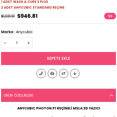
1 ADET WASH & CURE 3 PLUS
2 ADET ANYCUBIC STANDARD REÇİNE
$946.81
$1,031.91
%
8
İndirim
Marka
:
Anycubic
ÜRÜN ÖZELLIKLERI
ANYCUBIC PHOTON P1 REÇİNELİ MSLA 3D YAZICI