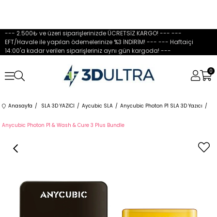
--- 2.500₺ ve üzeri siparişlerinizde ÜCRETSİZ KARGO! --- ---
EFT/Havale ile yapılan ödemelerinize %3 İNDİRİM! --- --- Haftaiçi
14:00'a kadar verilen siparişleriniz aynı gün kargoda! ---
0
Anasayfa
SLA 3D YAZICI
Aycubic SLA
Anycubic Photon P1 SLA 3D Yazıcı
Anycubic Photon P1 & Wash & Cure 3 Plus Bundle