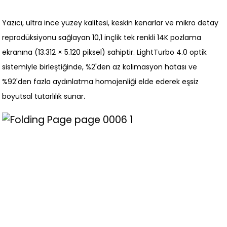
Yazıcı, ultra ince yüzey kalitesi, keskin kenarlar ve mikro detay
reprodüksiyonu sağlayan 10,1 inçlik tek renkli 14K pozlama
ekranına (13.312 × 5.120 piksel) sahiptir. LightTurbo 4.0 optik
sistemiyle birleştiğinde, %2'den az kolimasyon hatası ve
%92'den fazla aydınlatma homojenliği elde ederek eşsiz
.
boyutsal tutarlılık sunar