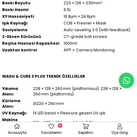
Baskı Boyutu
223 × 126 × 230mm³
Baskı Hacmi
6.5L
XY Hassasiyeti
16.8μm × 24.8μm
Işık Kaynağı
COB + Fresnel + Mask
Seviyeleme
Auto-Leveling 3.0 (with feedback)
Z-Eksen Sürücüsü
C7-grade ball screws
Reçine Haznesi Kapasitesi
1000ml
Uzaktan kontrol
APP + Camera Monitoring
WASH & CURE 3 PLUS TEKNİK ÖZELLİKLER
Yıkama
228 × 128 × 260 mm (platformsuz); 228 × 128 ×
Alanı:
250 mm (platformlu)
Kürleme
Ø220 × 260 mm
Alanı:
UV Kaynağı:
14 LED bead + Flexicure gezeni UV ışık
Makine
312 × 267 × 434 mm; Ağırlık: 5.7 kg
Ölçüleri:
0
Güç
Anasayfa
Favorilerim
Sepetim
Üye Girişi
36 W; 110–240 VAC