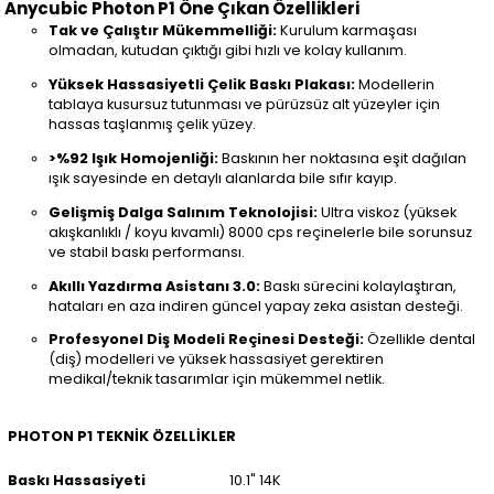
Anycubic Photon P1 Öne Çıkan Özellikleri
Tak ve Çalıştır Mükemmelliği:
Kurulum karmaşası
olmadan, kutudan çıktığı gibi hızlı ve kolay kullanım.
Yüksek Hassasiyetli Çelik Baskı Plakası:
Modellerin
tablaya kusursuz tutunması ve pürüzsüz alt yüzeyler için
hassas taşlanmış çelik yüzey.
>%92 Işık Homojenliği:
Baskının her noktasına eşit dağılan
ışık sayesinde en detaylı alanlarda bile sıfır kayıp.
Gelişmiş Dalga Salınım Teknolojisi:
Ultra viskoz (yüksek
akışkanlıklı / koyu kıvamlı) 8000 cps reçinelerle bile sorunsuz
ve stabil baskı performansı.
Akıllı Yazdırma Asistanı 3.0:
Baskı sürecini kolaylaştıran,
hataları en aza indiren güncel yapay zeka asistan desteği.
Profesyonel Diş Modeli Reçinesi Desteği:
Özellikle dental
(diş) modelleri ve yüksek hassasiyet gerektiren
medikal/teknik tasarımlar için mükemmel netlik.
PHOTON P1 TEKNİK ÖZELLİKLER
Baskı Hassasiyeti
10.1" 14K