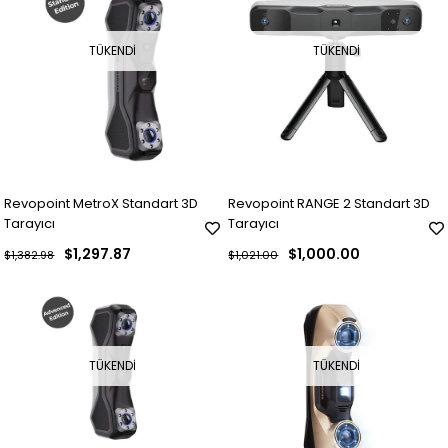
TÜKENDI
TÜKENDI
Revopoint MetroX Standart 3D
Revopoint RANGE 2 Standart 3D
Tarayıcı
Tarayıcı
$1,297.87
$1,000.00
$1,382.98
$1,021.00
TÜKENDI
TÜKENDI