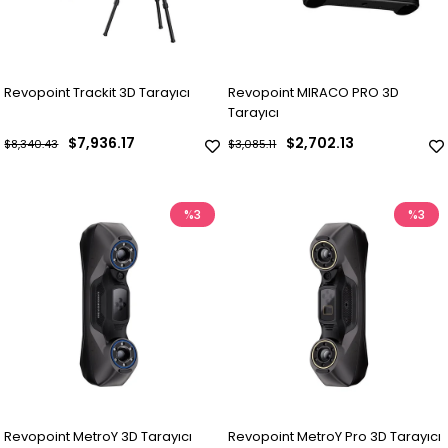
Revopoint Trackit 3D Tarayıcı
Revopoint MIRACO PRO 3D
Tarayıcı
$7,936.17
$2,702.13
$8,340.43
$3,085.11
%3
%3
Revopoint MetroY 3D Tarayıcı
Revopoint MetroY Pro 3D Tarayıcı