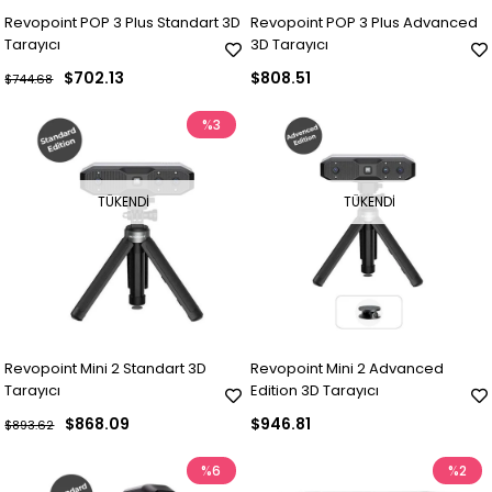
Revopoint POP 3 Plus Standart 3D
Revopoint POP 3 Plus Advanced
Tarayıcı
3D Tarayıcı
$702.13
$808.51
$744.68
%3
TÜKENDI
TÜKENDI
Revopoint Mini 2 Standart 3D
Revopoint Mini 2 Advanced
Tarayıcı
Edition 3D Tarayıcı
$868.09
$946.81
$893.62
%6
%2