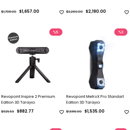
$1,657.00
$2,190.00
$1,708.00
$2,260.00
%5
%3
Revopoint Inspire 2 Premium
Revopoint MetroX Pro Standart
Edition 3D Tarayıcı
Edition 3D Tarayıcı
$882.77
$1,535.00
$925.53
$1,586.00