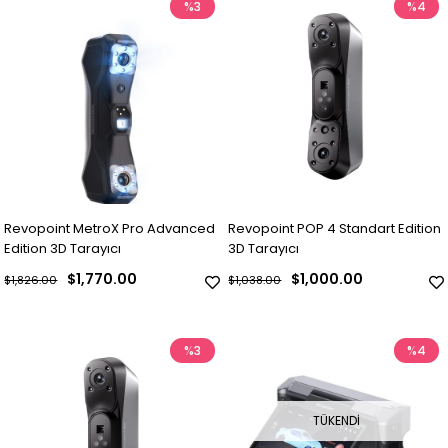
%3
%4
Revopoint MetroX Pro Advanced
Revopoint POP 4 Standart Edition
Edition 3D Tarayıcı
3D Tarayıcı
$1,770.00
$1,000.00
$1,826.00
$1,038.00
%3
%4
TÜKENDI