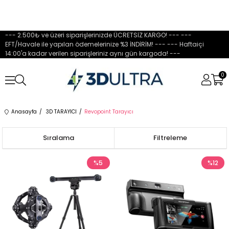
--- 2.500₺ ve üzeri siparişlerinizde ÜCRETSİZ KARGO! --- ---
EFT/Havale ile yapılan ödemelerinize %3 İNDİRİM! --- --- Haftaiçi
14:00'a kadar verilen siparişleriniz aynı gün kargoda! ---
0
Anasayfa
3D TARAYICI
Revopoint Tarayıcı
Sıralama
Filtreleme
%5
%12