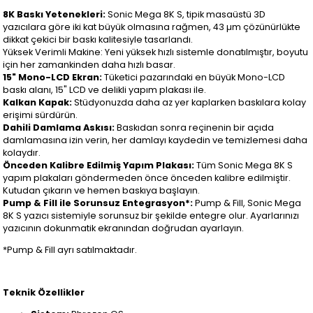
8K Baskı Yetenekleri:
Sonic Mega 8K S, tipik masaüstü 3D
yazıcılara göre iki kat büyük olmasına rağmen, 43 µm çözünürlükte
dikkat çekici bir baskı kalitesiyle tasarlandı.
Yüksek Verimli Makine: Yeni yüksek hızlı sistemle donatılmıştır, boyutu
için her zamankinden daha hızlı basar.
15" Mono-LCD Ekran:
Tüketici pazarındaki en büyük Mono-LCD
baskı alanı, 15" LCD ve delikli yapım plakası ile.
Kalkan Kapak:
Stüdyonuzda daha az yer kaplarken baskılara kolay
erişimi sürdürün.
Dahili Damlama Askısı:
Baskıdan sonra reçinenin bir açıda
damlamasına izin verin, her damlayı kaydedin ve temizlemesi daha
kolaydır.
Önceden Kalibre Edilmiş Yapım Plakası:
Tüm Sonic Mega 8K S
yapım plakaları göndermeden önce önceden kalibre edilmiştir.
Kutudan çıkarın ve hemen baskıya başlayın.
Pump & Fill ile Sorunsuz Entegrasyon*:
Pump & Fill, Sonic Mega
8K S yazıcı sistemiyle sorunsuz bir şekilde entegre olur. Ayarlarınızı
yazıcının dokunmatik ekranından doğrudan ayarlayın.
*Pump & Fill ayrı satılmaktadır.
Teknik Özellikler