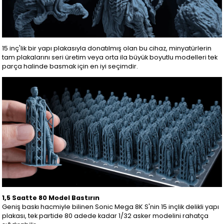
15 inç'lik bir yapı plakasıyla donatılmış olan bu cihaz, minyatürlerin
tam plakalarını seri üretim veya orta ila büyük boyutlu modelleri tek
parça halinde basmak için en iyi seçimdir.
1,5 Saatte 80 Model Bastırın
Geniş baskı hacmiyle bilinen Sonic Mega 8K S'nin 15 inçlik delikli yapı
plakası, tek partide 80 adede kadar 1/32 asker modelini rahatça