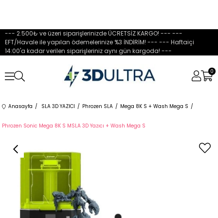
--- 2.500₺ ve üzeri siparişlerinizde ÜCRETSİZ KARGO! --- ---
EFT/Havale ile yapılan ödemelerinize %3 İNDİRİM! --- --- Haftaiçi
14:00'a kadar verilen siparişleriniz aynı gün kargoda! ---
0
Anasayfa
SLA 3D YAZICI
Phrozen SLA
Mega 8K S + Wash Mega S
Phrozen Sonic Mega 8K S MSLA 3D Yazıcı + Wash Mega S