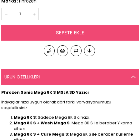
Marka
:
Phrozen
ÜRÜN ÖZELLIKLERI
Phrozen Sonic Mega 8K S MSLA 3D Yazıcı
İhtiyaçlarınıza uygun olarak dört farklı varyasyonumuzu
seçebilirsiniz:
Mega 8K S
: Sadece Mega 8K S cihazı.
Mega 8K S + Wash Mega S
: Mega 8K S ile beraber Yıkama
cihazı.
Mega 8K S + Cure Mega S
: Mega 8K S ile beraber Kürleme
cihazı.