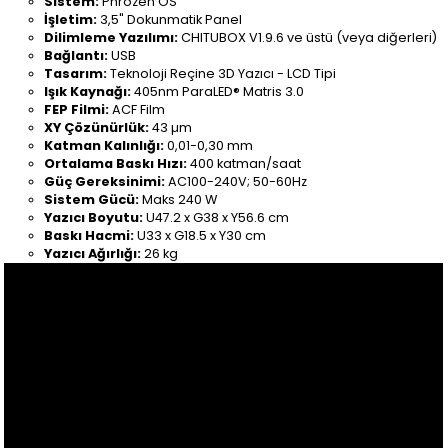
Sistem:
Phrozen OS
İşletim:
3,5" Dokunmatik Panel
Dilimleme Yazılımı:
CHITUBOX V1.9.6 ve üstü (veya diğerleri)
Bağlantı:
USB
Tasarım:
Teknoloji Reçine 3D Yazıcı - LCD Tipi
Işık Kaynağı:
405nm ParaLED® Matris 3.0
FEP Filmi:
ACF Film
XY Çözünürlük:
43 µm
Katman Kalınlığı:
0,01-0,30 mm
Ortalama Baskı Hızı:
400 katman/saat
Güç Gereksinimi:
AC100-240V; 50-60Hz
Sistem Gücü:
Maks 240 W
Yazıcı Boyutu:
U47.2 x G38 x Y56.6 cm
Baskı Hacmi:
U33 x G18.5 x Y30 cm
Yazıcı Ağırlığı:
26 kg