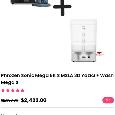
Phrozen Sonic Mega 8K S MSLA 3D Yazıcı + Wash
Mega S
$2,422.00
$2,600.00
%
7
İndirim