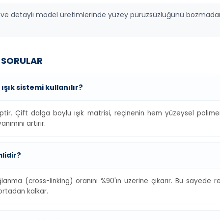
 ve detaylı model üretimlerinde yüzey pürüzsüzlüğünü bozmada
N SORULAR
şık sistemi kullanılır?
ahiptir. Çift dalga boylu ışık matrisi, reçinenin hem yüzeysel po
ımını artırır.
lidir?
nma (cross-linking) oranını %90'ın üzerine çıkarır. Bu sayede reç
ortadan kalkar.