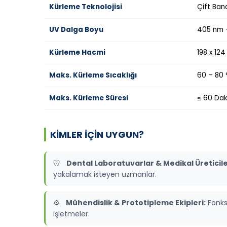
Kürleme Teknolojisi
Çift Ban
UV Dalga Boyu
405 nm 
Kürleme Hacmi
198 x 12
Maks. Kürleme Sıcaklığı
60 – 80
Maks. Kürleme Süresi
≤ 60 Dak
KIMLER İÇIN UYGUN?
🦷
Dental Laboratuvarlar & Medikal Üreticile
yakalamak isteyen uzmanlar.
⚙️
Mühendislik & Prototipleme Ekipleri:
Fonks
işletmeler.