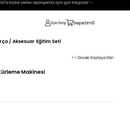
:00'a kadar verilen siparişleriniz aynı gün kargoda! --
Sepetim
0
Üye Girişi
rça / Aksesuar
Eğitim Seti
< < Önceki Sayfaya Dön
Kürleme Makinesi