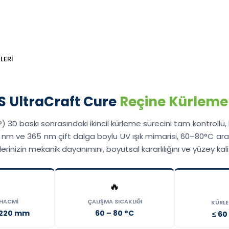
LERI
 UltraCraft Cure
Reçine Kürleme
) 3D baskı sonrasındaki ikincil kürleme sürecini tam kontrol
 nm ve 365 nm çift dalga boylu UV ışık mimarisi, 60–80°C aral
zin mekanik dayanımını, boyutsal kararlılığını ve yüzey kalite
🔥
 HACMI
ÇALIŞMA SICAKLIĞI
KÜRLE
x 220 mm
60 – 80 °C
≤ 60