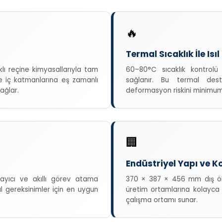
🔥
Termal Sıcaklık İle Isı
lı reçine kimyasallarıyla tam
60–80°C sıcaklık kontrolü 
 iç katmanlarına eş zamanlı
sağlanır. Bu termal des
ağlar.
deformasyon riskini minimuma
🏢
Endüstriyel Yapı ve 
layıcı ve akıllı görev atama
370 × 387 × 456 mm dış ölç
al gereksinimler için en uygun
üretim ortamlarına kolayca 
çalışma ortamı sunar.