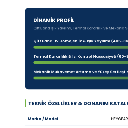
DİNAMİK PROFİL
Çift Band Işık Yayılımı, Termal Kararlılık ve Mekani
Çift Band UV Homojenlik & Işık Yayılımı (405+3
Termal Kararlılık & Isı Kontrol Hassasiyeti (60
Mekanik Mukavemet Artırma ve Yüzey Sertleşt
TEKNIK ÖZELLIKLER & DONANIM KATA
Marka / Model
HEYGEARS