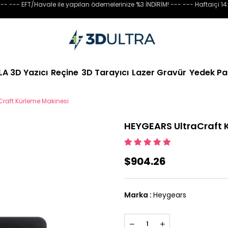
-- --- EFT/Havale ile yapılan ödemelerinize %3 İNDİRİM! --- --- Haftaiçi 14
LA 3D Yazıcı
Reçine
3D Tarayıcı
Lazer Gravür
Yedek Pa
Craft Kürleme Makinesi
HEYGEARS UltraCraft 
$904.26
Marka
:
Heygears