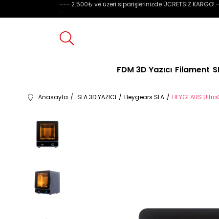
--- 2.500₺ ve üzeri siparişlerinizde ÜCRETSİZ KARGO! -
-
FDM 3D Yazıcı
Filament
S
Anasayfa
SLA 3D YAZICI
Heygears SLA
HEYGEARS Ultra