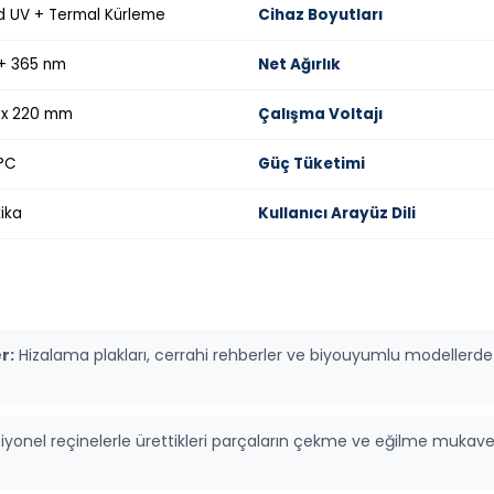
d UV + Termal Kürleme
Cihaz Boyutları
+ 365 nm
Net Ağırlık
4 x 220 mm
Çalışma Voltajı
 °C
Güç Tüketimi
ika
Kullanıcı Arayüz Dili
r:
Hizalama plakları, cerrahi rehberler ve biyouyumlu modellerde
iyonel reçinelerle ürettikleri parçaların çekme ve eğilme mukav