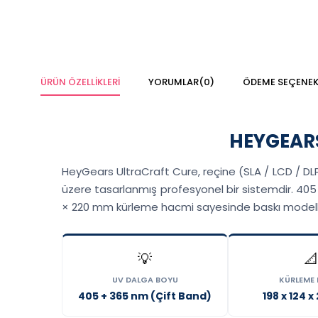
ÜRÜN ÖZELLIKLERI
YORUMLAR
(0)
ÖDEME SEÇENEK
HEYGEARS
HeyGears UltraCraft Cure, reçine (SLA / LCD / DLP
üzere tasarlanmış profesyonel bir sistemdir. 405
× 220 mm kürleme hacmi sayesinde baskı modellerini
💡
📐
UV DALGA BOYU
KÜRLEME
405 + 365 nm (Çift Band)
198 x 124 