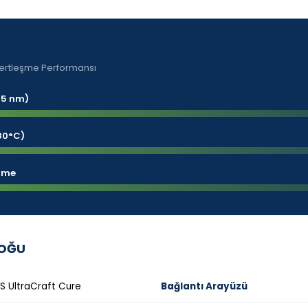
k Sertleşme Performansı
65 nm)
-80°C)
irme
LOĞU
 UltraCraft Cure
Bağlantı Arayüzü