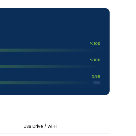
%100
%100
%98
USB Drive / Wi-Fi