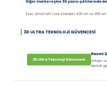
Diğer marka reçine 3D yazıcı çıktılarında da 
Evet, UltraCraft Cure standart 405 nm ve 365 nm 
3D ULTRA TEKNOLOJI GÜVENCESI
Resmi D
3D Ultra Teknoloji Güvencesi
Satışını y
destek ge