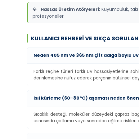
💎
Hassas Üretim Atölyeleri:
Kuyumculuk, takı
profesyoneller.
KULLANICI REHBERI VE SIKÇA SORULA
Neden 405 nm ve 365 nm çift dalga boylu UV ı
Farklı reçine türleri farklı UV hassasiyetlerine s
derinlemesine nüfuz ederek parçanın bütünsel dayan
Isıl kürleme (60–80°C) aşaması neden önem
Sıcaklık desteği, moleküler düzeydeki çapraz bağla
esnasında çatlama veya sonradan eğilme riskleri 