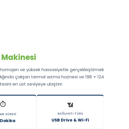
 Makinesi
lü, homojen ve yüksek hassasiyetle gerçekleştirmek
ığında çalışan termal ısıtma haznesi ve 198 × 124
sini en üst seviyeye ulaştırır.
⏱️
📶
BAĞLANTI TÜRÜ
ME SÜRESI
USB Drive & Wi-Fi
 Dakika