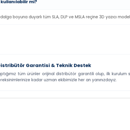
kullanılabilir mi?
dalga boyuna duyarlı tüm SLA, DLP ve MSLA reçine 3D yazıcı modell
istribütör Garantisi & Teknik Destek
aptığımız tüm ürünler orijinal distribütör garantili olup, ilk kurulu
reksinimlerinize kadar uzman ekibimizle her an yanınızdayız.