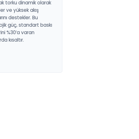
k torku dinamik olarak
er ve yüksek akış
rını destekler. Bu
ojik güç, standart baskı
rini %30’a varan
da kısaltır.