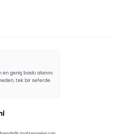
 en geniş baskı alanını
ölmeden, tek bir seferde
mi
hendislik malzemeleri için