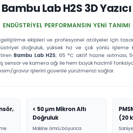
Bambu Lab H2S 3D Yazıcı
ENDÜSTRIYEL PERFORMANSIN YENI TANIMI
geliştirme ekipleri ve profesyonel atölyeler için tas
ndüstriyel doğruluk, yüksek hız ve çok yönlü işleme ka
ştiren
Bambu Lab H2S
; 65 °C aktif hazne ısıtması, 
iş sensör ve kamera ağı ile hem büyük hacimli fonksiy
sim/gravür işlerini güvenle yürütmenizi sağlar.
ensör,
< 50 µm Mikron Altı
PMSM
Doğruluk
(20 
eme
Makine ömrü boyunca
Saniy