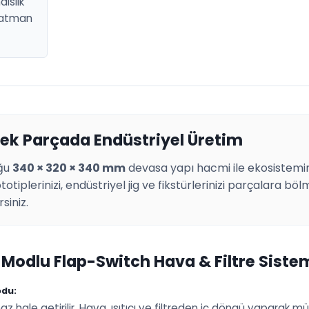
islik
 katman
ek Parçada Endüstriyel Üretim
ğu
340 × 320 × 340 mm
devasa yapı hacmi ile ekosistemin
totiplerinizi, endüstriyel jig ve fikstürlerinizi parçalara b
rsiniz.
 Modlu Flap-Switch Hava & Filtre Siste
odu:
hale getirilir. Hava, ısıtıcı ve filtreden iç döngü yaparak mü