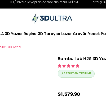
-- --- EFT/Havale ile yapılan ödemelerinize %3 İNDİRİM! --- --- Haftaiçi 14
LA 3D Yazıcı
Reçine
3D Tarayıcı
Lazer Gravür
Yedek Pa
 H2S 3D Yazıcı
Bambu Lab H2S 3D Yaz
⚡ STOKTAN TESLİM!
$1,579.90