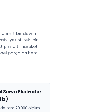
arlanmış bir devrim
biliyetini tek bir
50 µm altı hareket
onel parçaları hem
 Servo Ekstrüder
kHz)
ede tam 20.000 ölçüm