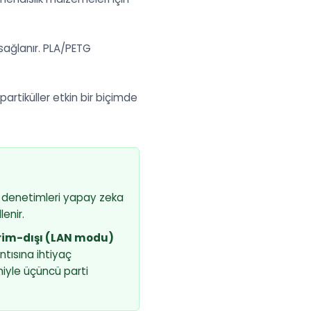
 sağlanır. PLA/PETG
artiküller etkin bir biçimde
n denetimleri yapay zeka
enir.
im-dışı (LAN modu)
ntısına ihtiyaç
miyle üçüncü parti