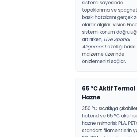
sistemi sayesinde
topaklanma ve spaghett
baskı hatalarını gerçek 
olarak algılar. Vision Enc
sistemi konum doğrulu
artırırken,
Live Spatial
Alignment
özelliği baskı
malzeme üzerinde
önizlemenizi sağlar.
65 °C Aktif Termal
Hazne
350 °C sıcaklığa çıkabile
hotend ve 65 °C aktif ıs
hazne mimarisi; PLA, PET
standart filamentlerin ya