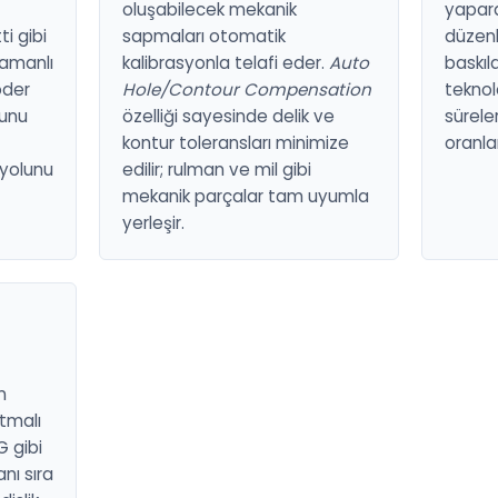
oluşabilecek mekanik
yapara
i gibi
sapmaları otomatik
düzenl
zamanlı
kalibrasyonla telafi eder.
Auto
baskıla
oder
Hole/Contour Compensation
teknol
ğunu
özelliği sayesinde delik ve
sürele
kontur toleransları minimize
oranlar
 yolunu
edilir; rulman ve mil gibi
mekanik parçalar tam uyumla
yerleşir.
n
ıtmalı
G gibi
nı sıra