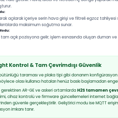
şturur.
du:
k açılarak içeriye serin hava girişi ve filtreli egzoz tahliyesi
çıkıntılarda maksimum soğutma sunar.
 Modu:
e tam açık pozisyona gelir; işlem esnasında oluşan duman ve p
light Kontrol & Tam Çevrimdışı Güvenlik
bütünlüğü taraması ve plaka tipi gibi donanım konfigürasyo
 böylece olası kullanıcı hataları henüz baskı başlamadan engell
 gerektiren AR-GE ve askeri ortamlarda
H2S tamamen çevr
rimi, cihaz kontrolü ve firmware güncellemeleri internet bağla
den güvenle gerçekleştirilir. Geliştirici modu ise MQTT erişi
syon imkanı tanır.