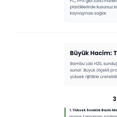
PC, PPA gibi zorlu mühend
plastiklerinde kusursuz
kaynaşması sağlar.
Büyük Hacim: T
Bambu Lab H2S, sundu
sunar. Büyük ölçekli pro
yüksek rijitlikle üretebili
3
1. Yüksek Sıcaklık Baskı M
Hazne tamamen sızdırmaz 