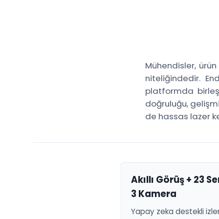
Mühendisler, ürün 
niteliğindedir. E
platformda birle
doğruluğu, gelişm
de hassas lazer ke
Akıllı Görüş + 23 S
3 Kamera
Yapay zeka destekli izl