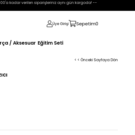
:00'a kadar verilen siparişleriniz aynı gün kargoda! --
Sepetim
0
Üye Girişi
rça / Aksesuar
Eğitim Seti
< < Önceki Sayfaya Dön
ıcı