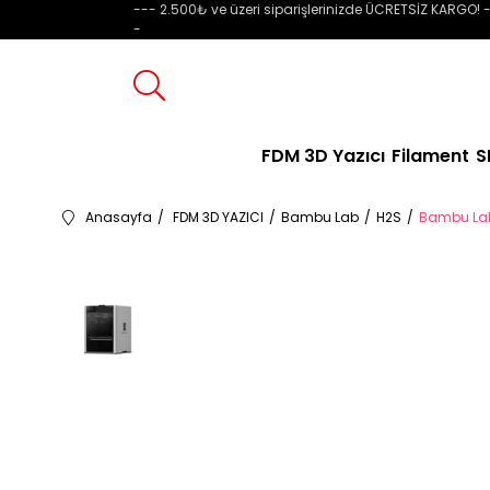
--- 2.500₺ ve üzeri siparişlerinizde ÜCRETSİZ KARGO! -
-
FDM 3D Yazıcı
Filament
S
Anasayfa
FDM 3D YAZICI
Bambu Lab
H2S
Bambu Lab