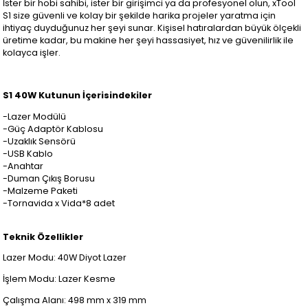
İster bir hobi sahibi, ister bir girişimci ya da profesyonel olun, xTool
S1 size güvenli ve kolay bir şekilde harika projeler yaratma için
ihtiyaç duyduğunuz her şeyi sunar. Kişisel hatıralardan büyük ölçekli
üretime kadar, bu makine her şeyi hassasiyet, hız ve güvenilirlik ile
kolayca işler.
S1 40W Kutunun İçerisindekiler
-Lazer Modülü
-Güç Adaptör Kablosu
-Uzaklık Sensörü
-USB Kablo
-Anahtar
-Duman Çıkış Borusu
-Malzeme Paketi
-Tornavida x Vida*8 adet
Teknik Özellikler
Lazer Modu: 40W Diyot Lazer
İşlem Modu: Lazer Kesme
Çalışma Alanı: 498 mm x 319 mm