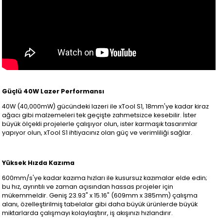
Güçlü 40W Lazer Performansı
40W (40,000mW) gücündeki lazeri ile xTool S1, 18mm'ye kadar kiraz
ağacı gibi malzemeleri tek geçişte zahmetsizce kesebilir. İster
büyük ölçekli projelerle çalışıyor olun, ister karmaşık tasarımlar
yapıyor olun, xTool S1 ihtiyacınız olan güç ve verimliliği sağlar.
Yüksek Hızda Kazıma
600mm/s'ye kadar kazıma hızları ile kusursuz kazımalar elde edin;
bu hız, ayrıntılı ve zaman açısından hassas projeler için
mükemmeldir. Geniş 23.93" x 15.16" (609mm x 385mm) çalışma
alanı, özelleştirilmiş tabelalar gibi daha büyük ürünlerde büyük
miktarlarda çalışmayı kolaylaştırır, iş akışınızı hızlandırır.