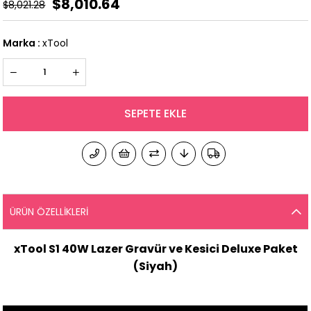
$8,010.64
$8,021.28
Marka
:
xTool
ÜRÜN ÖZELLIKLERI
xTool S1 40W Lazer Gravür ve Kesici Deluxe Paket
(Siyah)