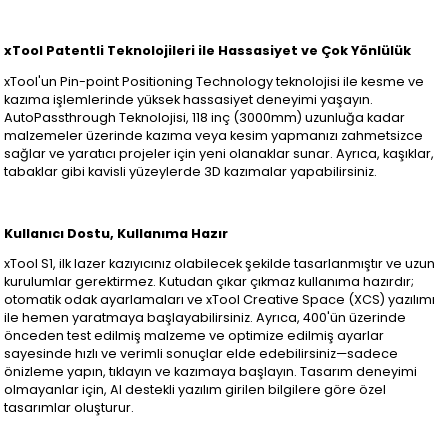
xTool Patentli Teknolojileri ile Hassasiyet ve Çok Yönlülük
xTool'un Pin-point Positioning Technology teknolojisi ile kesme ve
kazıma işlemlerinde yüksek hassasiyet deneyimi yaşayın.
AutoPassthrough Teknolojisi, 118 inç (3000mm) uzunluğa kadar
malzemeler üzerinde kazıma veya kesim yapmanızı zahmetsizce
sağlar ve yaratıcı projeler için yeni olanaklar sunar. Ayrıca, kaşıklar,
tabaklar gibi kavisli yüzeylerde 3D kazımalar yapabilirsiniz.
Kullanıcı Dostu, Kullanıma Hazır
xTool S1, ilk lazer kazıyıcınız olabilecek şekilde tasarlanmıştır ve uzun
kurulumlar gerektirmez. Kutudan çıkar çıkmaz kullanıma hazırdır;
otomatik odak ayarlamaları ve xTool Creative Space (XCS) yazılımı
ile hemen yaratmaya başlayabilirsiniz. Ayrıca, 400'ün üzerinde
önceden test edilmiş malzeme ve optimize edilmiş ayarlar
sayesinde hızlı ve verimli sonuçlar elde edebilirsiniz—sadece
önizleme yapın, tıklayın ve kazımaya başlayın. Tasarım deneyimi
olmayanlar için, AI destekli yazılım girilen bilgilere göre özel
tasarımlar oluşturur.