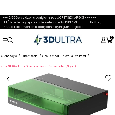
--- 2.500₺ ve üzeri siparişlerinizde ÜCRETSİZ KARGO! --- ---
EFT/Havale ile yapılan ödemelerinize %3 İNDİRİM! --- --- Haftaiçi
14:00'a kadar verilen siparişleriniz aynı gün kargoda! ---
0
Anasayfa
Lazer&Kesici
xTool
xTool S1 40W Deluxe Paket
xTool S1 40W Lazer Gravür ve Kesici Deluxe Paket (Siyah)