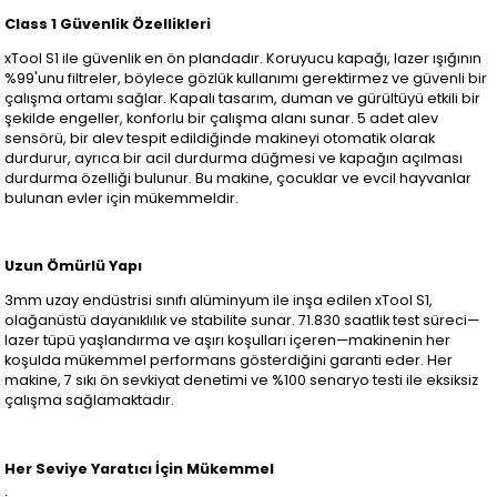
Class 1 Güvenlik Özellikleri
xTool S1 ile güvenlik en ön plandadır. Koruyucu kapağı, lazer ışığının
%99'unu filtreler, böylece gözlük kullanımı gerektirmez ve güvenli bir
çalışma ortamı sağlar. Kapalı tasarım, duman ve gürültüyü etkili bir
şekilde engeller, konforlu bir çalışma alanı sunar. 5 adet alev
sensörü, bir alev tespit edildiğinde makineyi otomatik olarak
durdurur, ayrıca bir acil durdurma düğmesi ve kapağın açılması
durdurma özelliği bulunur. Bu makine, çocuklar ve evcil hayvanlar
bulunan evler için mükemmeldir.
Uzun Ömürlü Yapı
3mm uzay endüstrisi sınıfı alüminyum ile inşa edilen xTool S1,
olağanüstü dayanıklılık ve stabilite sunar. 71.830 saatlik test süreci—
lazer tüpü yaşlandırma ve aşırı koşulları içeren—makinenin her
koşulda mükemmel performans gösterdiğini garanti eder. Her
makine, 7 sıkı ön sevkiyat denetimi ve %100 senaryo testi ile eksiksiz
çalışma sağlamaktadır.
Her Seviye Yaratıcı İçin Mükemmel