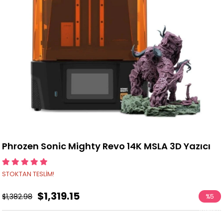
Phrozen Sonic Mighty Revo 14K MSLA 3D Yazıcı
STOKTAN TESLİM!
$1,319.15
$1,382.98
%
5
İndirim