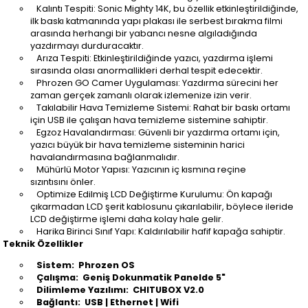
Kalıntı Tespiti: Sonic Mighty 14K, bu özellik etkinleştirildiğinde,
ilk baskı katmanında yapı plakası ile serbest bırakma filmi
arasında herhangi bir yabancı nesne algıladığında
yazdırmayı durduracaktır.
Arıza Tespiti: Etkinleştirildiğinde yazıcı, yazdırma işlemi
sırasında olası anormallikleri derhal tespit edecektir.
Phrozen GO Camer Uygulaması: Yazdırma sürecini her
zaman gerçek zamanlı olarak izlemenize izin verir.
Takılabilir Hava Temizleme Sistemi: Rahat bir baskı ortamı
için USB ile çalışan hava temizleme sistemine sahiptir.
Egzoz Havalandırması: Güvenli bir yazdırma ortamı için,
yazıcı büyük bir hava temizleme sisteminin harici
havalandırmasına bağlanmalıdır.
Mühürlü Motor Yapısı: Yazıcının iç kısmına reçine
sızıntısını önler.
Optimize Edilmiş LCD Değiştirme Kurulumu: Ön kapağı
çıkarmadan LCD şerit kablosunu çıkarılabilir, böylece ileride
LCD değiştirme işlemi daha kolay hale gelir.
Harika Birinci Sınıf Yapı: Kaldırılabilir hafif kapağa sahiptir.
Teknik Özellikler
Sistem: Phrozen OS
Çalışma: Geniş Dokunmatik Panelde 5"
Dilimleme Yazılımı: CHITUBOX V2.0
Bağlantı: USB | Ethernet | Wifi