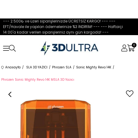
--- 2.500₺ ve üzeri siparişlerinizde ÜCRETSİZ KARGO! --- ---
EFT/Havale ile yapılan ödemelerinize %3 İNDİRİM! --- --- Haftaiçi
14:00'a kadar verilen siparişleriniz aynı gün kargoda! ---
0
Anasayfa
SLA 3D YAZICI
Phrozen SLA
Sonic Mighty Revo 14K
Phrozen Sonic Mighty Revo 14K MSLA 3D Yazıcı