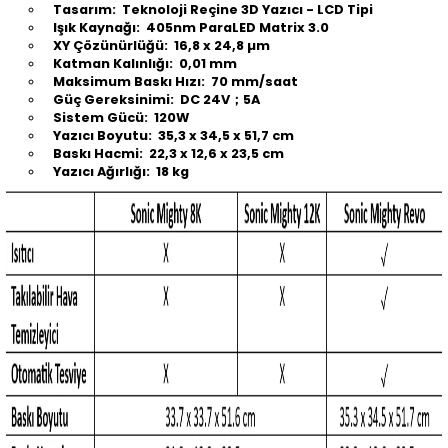
Tasarım: Teknoloji Reçine 3D Yazıcı - LCD Tipi
Işık Kaynağı: 405nm ParaLED Matrix 3.0
XY Çözünürlüğü: 16,8 x 24,8 µm
Katman Kalınlığı: 0,01 mm
Maksimum Baskı Hızı: 70 mm/saat
Güç Gereksinimi: DC 24V；5A
Sistem Gücü: 120W
Yazıcı Boyutu: 35,3 x 34,5 x 51,7 cm
Baskı Hacmi: 22,3 x 12,6 x 23,5 cm
Yazıcı Ağırlığı: 18 kg