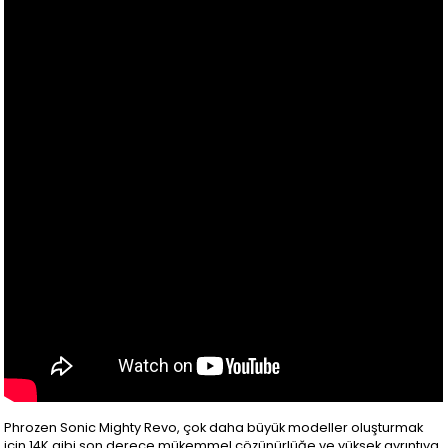
Phrozen Sonic Mighty Revo, çok daha büyük modeller oluşturmak
için 14K gibi son derece mükemmel çözünürlüğe ve yüksek ayrıntıya