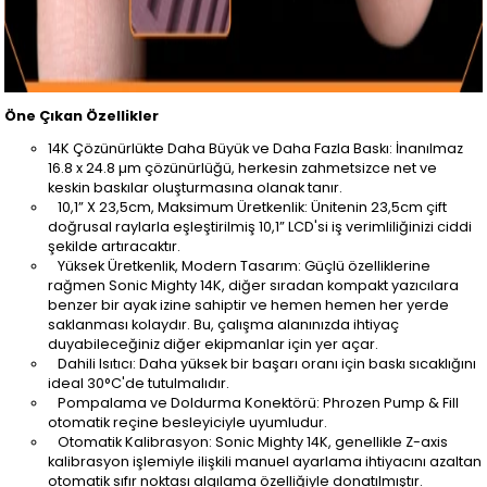
Öne Çıkan Özellikler
14K Çözünürlükte Daha Büyük ve Daha Fazla Baskı: İnanılmaz
16.8 x 24.8 µm çözünürlüğü, herkesin zahmetsizce net ve
keskin baskılar oluşturmasına olanak tanır.
10,1” X 23,5cm, Maksimum Üretkenlik: Ünitenin 23,5cm çift
doğrusal raylarla eşleştirilmiş 10,1” LCD'si iş verimliliğinizi ciddi
şekilde artıracaktır.
Yüksek Üretkenlik, Modern Tasarım: Güçlü özelliklerine
rağmen Sonic Mighty 14K, diğer sıradan kompakt yazıcılara
benzer bir ayak izine sahiptir ve hemen hemen her yerde
saklanması kolaydır. Bu, çalışma alanınızda ihtiyaç
duyabileceğiniz diğer ekipmanlar için yer açar.
Dahili Isıtıcı: Daha yüksek bir başarı oranı için baskı sıcaklığını
ideal 30°C'de tutulmalıdır.
Pompalama ve Doldurma Konektörü: Phrozen Pump & Fill
otomatik reçine besleyiciyle uyumludur.
Otomatik Kalibrasyon: Sonic Mighty 14K, genellikle Z-axis
kalibrasyon işlemiyle ilişkili manuel ayarlama ihtiyacını azaltan
otomatik sıfır noktası algılama özelliğiyle donatılmıştır.