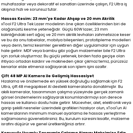
muhafazalar veya dekoratif el sanatları üzerinde çalışın, F2 Ultra iş
akışınızı hızlı ve sorunsuz tutar.
Hassas Kesim: 23 mm'ye Kadar Ahşap ve 20 mm Akrilik
xTool F2 Ultra Tek Lazer modelinin öne çıkan özelliklerinden biri de
olağanüstü kesme yeteneğidir. Güçlü 60W lazer, 23 mm
kalınlığındaki sert ağaç ve 20 mm akrilik levhaları zahmetsizce keser
ve bu da onu tabelalar, mobilya bileşenleri, prototipleme modelleri
veya derin, temiz kesimler gerektiren diğer uygulamalar için uygun
hale getirir. MDF veya bambu gibi yoğun malzemeler bile F2 Ultra
için zorluk oluşturmaz. Bu güçlü yetenek, birden fazla geçişe olan
ihtiyacı ortadan kaldırır ve makineden çıkar çıkmaz temiz, pürüzsüz
kenarlar elde etmenizi sağlayarak son işlem işini azaltır.
Çift 48 MP AI Kamera ile Gelişmiş Hassasiyet
Hizalama ve önizlemede en yüksek doğruluğu sağlamak için F2
Ultra, çift 48 megapiksel AI destekli kameralarla donatılmıştır. Bu
akıllı kameralar, tasarımınızın çalışma yüzeyinde gerçek zamanlı
görsel önizlemelerini sağlayarak konumlandırmayı son derece
hassas ve kullanıcı dostu hale getirir. Mücevher, alet, elektronik veya
garip şekilli nesneler üzerindeki grafikleri hizalıyor olun, xTool'un AI
kameralarının minimum manuel ayarlama ile hassas yerleştirme
sağlamasına güvenebilirsiniz. Bu, kurulum süresini kısaltır, malzeme
israfını düşürür ve genel üretkenliğinizi artırır.
Konveyör Uyumlu Tasarımla Çalışma Alanını Maksimize Edin