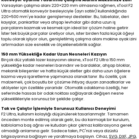
Varsayılan çalışma alanı 220×220 mm olmasına rağmen, xTool F2
Ultra otomatik konveyör besleyiciyle (ayrı satılır) kullanıldığında
220×500 mm'ye kadar genişlemeyi destekler. Bu, tabelalar, deri
kayışlar, pankartlar veya ahşap levhalar gibi daha uzun iş
parçalarını kazımak ve kesmek için ideal bir çözüm haline getirir.
İster tek büyük parçalar üretiyor olun, ister birden fazla küçük öğeyi
toplu olarak işliyor olun, genişletilmiş çalışma alanı makine ayak izini
artırmadan size esneklik ve ölçeklenebilirlik sağlar.
150 mm Yüksekliğe Kadar Uzun Nesneleri Kazıyın
Birçok düz yataklı lazer kazıyıcının aksine, xTool F2 Ultra 150 mm
yüksekliğe kadar nesneleri barındırır ve bardaklar, ahşap bloklar,
mekanik bileşenler ve hatta küçük aletler gibi daha uzun öğelere
kazıma veya işaretleme yapmanıza olanak tanır. Bu özellik, çok
malzemeli, çok boyutlu bir çözüme ihtiyaç duyan zanaatkarlar ve
atölyeler için özellikle yararlıdır. Otomatik odaklama özelliği, her
seferinde hassas bir odak noktası sağlayarak değişen nesne
yükseklikleriyle sorunsuz bir şekilde çalışır.
Tak ve Çalıştır İşlemiyle Sorunsuz Kullanıcı Deneyimi
F2 Ultra, kullanım kolaylığı düşünülerek tasarlanmıştır. Tamamen
önceden monte edilmiş olarak gelir, bu da karmaşık bir kurulum,
kablolama baş ağrısı ve kutudan çıkar çıkmaz kalibrasyona gerek
olmadığı anlamına gelir. Sadece takın, PC'nizi veya dizüstü
bilgisayarınızı bağlayın ve yaratmaya başlayın. Cihaz,
SVG, DXF, JPG,