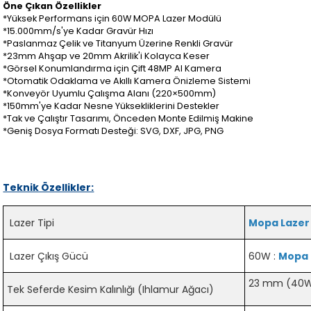
Öne Çıkan Özellikler
*Yüksek Performans için 60W MOPA Lazer Modülü
*15.000mm/s'ye Kadar Gravür Hızı
*Paslanmaz Çelik ve Titanyum Üzerine Renkli Gravür
*23mm Ahşap ve 20mm Akrilik'i Kolayca Keser
*Görsel Konumlandırma için Çift 48MP AI Kamera
*Otomatik Odaklama ve Akıllı Kamera Önizleme Sistemi
*Konveyör Uyumlu Çalışma Alanı (220×500mm)
*150mm'ye Kadar Nesne Yüksekliklerini Destekler
*Tak ve Çalıştır Tasarımı, Önceden Monte Edilmiş Makine
*Geniş Dosya Formatı Desteği: SVG, DXF, JPG, PNG
Teknik Özellikler:
Lazer Tipi
Mopa Lazer
Lazer Çıkış Gücü
60W :
Mopa 
23 mm (40W 
Tek Seferde Kesim Kalınlığı (Ihlamur Ağacı)