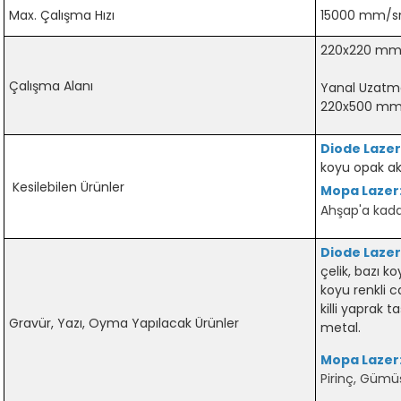
Max. Çalışma Hızı
15000 mm/s
220x220 mm 
Çalışma Alanı
Yanal Uzatma
220x500 mm'e
Diode Laze
koyu opak akr
Kesilebilen Ürünler
Mopa Lazer
Ahşap'a kad
Diode Lazer
çelik, bazı k
koyu renkli 
killi yaprak t
Gravür, Yazı, Oyma Yapılacak Ürünler
metal.
Mopa Lazer
Pirinç, Gümüş