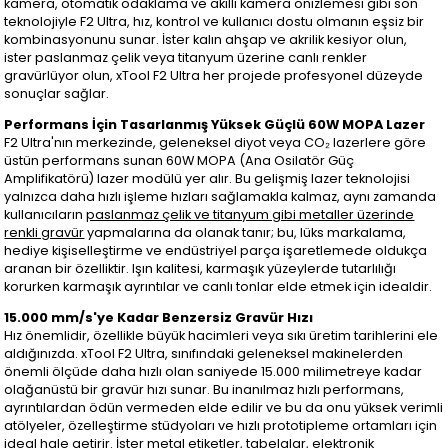
kamera, otomatik odaklama ve akıllı kamera önizlemesi gibi son
teknolojiyle F2 Ultra, hız, kontrol ve kullanıcı dostu olmanın eşsiz bir
kombinasyonunu sunar. İster kalın ahşap ve akrilik kesiyor olun,
ister paslanmaz çelik veya titanyum üzerine canlı renkler
gravürlüyor olun, xTool F2 Ultra her projede profesyonel düzeyde
sonuçlar sağlar.
Performans İçin Tasarlanmış Yüksek Güçlü 60W MOPA Lazer
F2 Ultra'nın merkezinde, geleneksel diyot veya CO₂ lazerlere göre
üstün performans sunan 60W MOPA (Ana Osilatör Güç
Amplifikatörü) lazer modülü yer alır. Bu gelişmiş lazer teknolojisi
yalnızca daha hızlı işleme hızları sağlamakla kalmaz, aynı zamanda
kullanıcıların
paslanmaz çelik ve titanyum gibi metaller üzerinde
renkli gravür
yapmalarına da olanak tanır; bu, lüks markalama,
hediye kişiselleştirme ve endüstriyel parça işaretlemede oldukça
aranan bir özelliktir. Işın kalitesi, karmaşık yüzeylerde tutarlılığı
korurken karmaşık ayrıntılar ve canlı tonlar elde etmek için idealdir.
15.000 mm/s'ye Kadar Benzersiz Gravür Hızı
Hız önemlidir, özellikle büyük hacimleri veya sıkı üretim tarihlerini ele
aldığınızda. xTool F2 Ultra, sınıfındaki geleneksel makinelerden
önemli ölçüde daha hızlı olan saniyede 15.000 milimetreye kadar
olağanüstü bir gravür hızı sunar. Bu inanılmaz hızlı performans,
ayrıntılardan ödün vermeden elde edilir ve bu da onu yüksek verimli
atölyeler, özelleştirme stüdyoları ve hızlı prototipleme ortamları için
ideal hale getirir. İster metal etiketler, tabelalar, elektronik