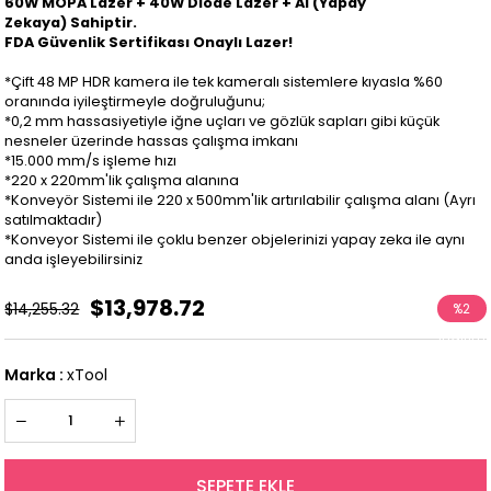
60W MOPA Lazer + 40W Diode Lazer + AI (Yapay
Zekaya) Sahiptir.
FDA Güvenlik Sertifikası Onaylı Lazer!
*Çift 48 MP HDR kamera ile tek kameralı sistemlere kıyasla %60
oranında iyileştirmeyle doğruluğunu;
*0,2 mm hassasiyetiyle iğne uçları ve gözlük sapları gibi küçük
nesneler üzerinde hassas çalışma imkanı
*15.000 mm/s işleme hızı
*220 x 220mm'lik çalışma alanına
*Konveyör Sistemi ile 220 x 500mm'lik artırılabilir çalışma alanı (Ayrı
satılmaktadır)
*Konveyor Sistemi ile çoklu benzer objelerinizi yapay zeka ile aynı
anda işleyebilirsiniz
$13,978.72
$14,255.32
%
2
İndirim
Marka
:
xTool