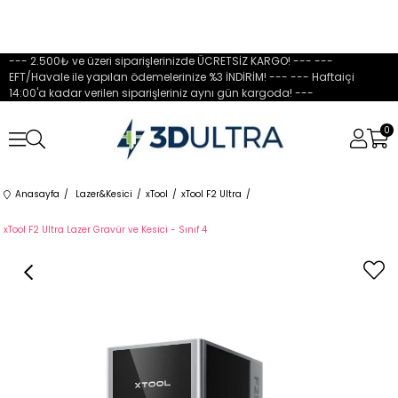
--- 2.500₺ ve üzeri siparişlerinizde ÜCRETSİZ KARGO! --- ---
EFT/Havale ile yapılan ödemelerinize %3 İNDİRİM! --- --- Haftaiçi
14:00'a kadar verilen siparişleriniz aynı gün kargoda! ---
0
Anasayfa
Lazer&Kesici
xTool
xTool F2 Ultra
xTool F2 Ultra Lazer Gravür ve Kesici - Sınıf 4