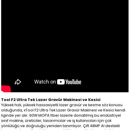
Tool F2 Ultra Tek Lazer Gravür Makinesi ve Kesici
Yüksek hızlı, yüksek hassasiyetli lazer gravür ve kesme söz konusu
olduğunda, xTool F2 Ultra Tek Lazer Gravür Makinesi ve Kesici kendi
liginde yer alır. 60W MOPA fiber lazerle donatılmış bu endüstriyel
sınıf makine, üreticiler, tasarımcılar ve iş kullanıcıları için çok
yönlülüğü ve doğruluğu yeniden tanımlıyor. Çift 48MP AI destekli