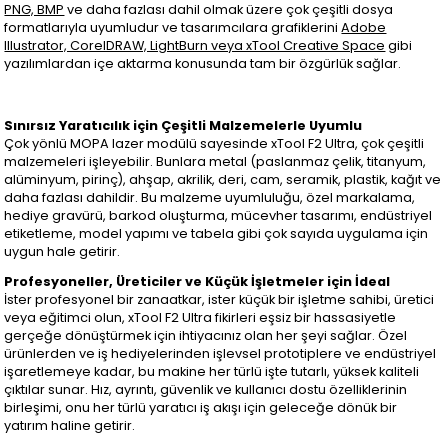
PNG, BMP
ve daha fazlası dahil olmak üzere çok çeşitli dosya
formatlarıyla uyumludur ve tasarımcılara grafiklerini
Adobe
Illustrator, CorelDRAW, LightBurn veya xTool Creative Space
gibi
yazılımlardan içe aktarma konusunda tam bir özgürlük sağlar.
Sınırsız Yaratıcılık için Çeşitli Malzemelerle Uyumlu
Çok yönlü MOPA lazer modülü sayesinde xTool F2 Ultra, çok çeşitli
malzemeleri işleyebilir. Bunlara metal (paslanmaz çelik, titanyum,
alüminyum, pirinç), ahşap, akrilik, deri, cam, seramik, plastik, kağıt ve
daha fazlası dahildir. Bu malzeme uyumluluğu, özel markalama,
hediye gravürü, barkod oluşturma, mücevher tasarımı, endüstriyel
etiketleme, model yapımı ve tabela gibi çok sayıda uygulama için
uygun hale getirir.
Profesyoneller, Üreticiler ve Küçük İşletmeler için İdeal
İster profesyonel bir zanaatkar, ister küçük bir işletme sahibi, üretici
veya eğitimci olun, xTool F2 Ultra fikirleri eşsiz bir hassasiyetle
gerçeğe dönüştürmek için ihtiyacınız olan her şeyi sağlar. Özel
ürünlerden ve iş hediyelerinden işlevsel prototiplere ve endüstriyel
işaretlemeye kadar, bu makine her türlü işte tutarlı, yüksek kaliteli
çıktılar sunar. Hız, ayrıntı, güvenlik ve kullanıcı dostu özelliklerinin
birleşimi, onu her türlü yaratıcı iş akışı için geleceğe dönük bir
yatırım haline getirir.