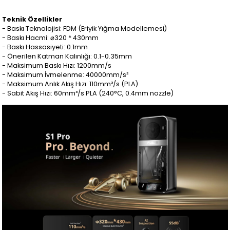
Teknik Özellikler
- Baskı Teknolojisi: FDM (Eriyik Yığma Modellemesi)
- Baskı Hacmi: ⌀320 * 430mm
- Baskı Hassasiyeti: 0.1mm
- Önerilen Katman Kalınlığı: 0.1-0.35mm
- Maksimum Baskı Hızı: 1200mm/s
- Maksimum İvmelenme: 40000mm/s²
- Maksimum Anlık Akış Hızı: 110mm³/s (PLA)
- Sabit Akış Hızı: 60mm³/s PLA (240°C, 0.4mm nozzle)