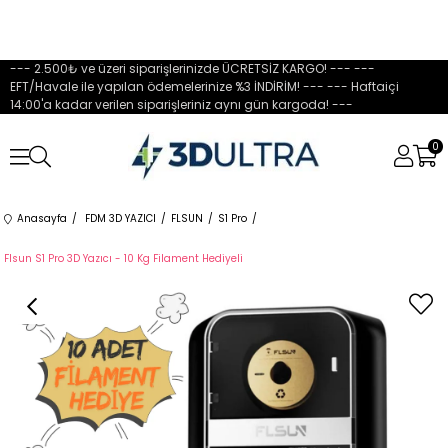
--- 2.500₺ ve üzeri siparişlerinizde ÜCRETSİZ KARGO! --- ---
EFT/Havale ile yapılan ödemelerinize %3 İNDİRİM! --- --- Haftaiçi
14:00'a kadar verilen siparişleriniz aynı gün kargoda! ---
0
Anasayfa
FDM 3D YAZICI
FLSUN
S1 Pro
Flsun S1 Pro 3D Yazıcı - 10 Kg Filament Hediyeli