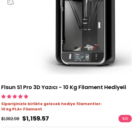
Flsun S1 Pro 3D Yazıcı - 10 Kg Filament Hediyeli
Siparişinizle birlikte gelecek hediye filamentler;
10 kg PLA
+
Filament
$1,159.57
$1,382.98
%
16
İndirim