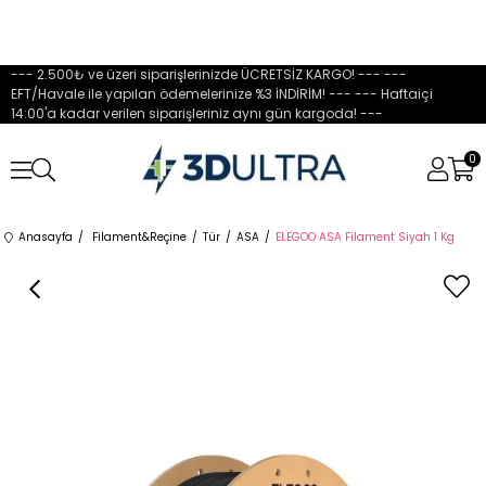
--- 2.500₺ ve üzeri siparişlerinizde ÜCRETSİZ KARGO! --- ---
EFT/Havale ile yapılan ödemelerinize %3 İNDİRİM! --- --- Haftaiçi
14:00'a kadar verilen siparişleriniz aynı gün kargoda! ---
0
Anasayfa
Filament&Reçine
Tür
ASA
ELEGOO ASA Filament Siyah 1 Kg