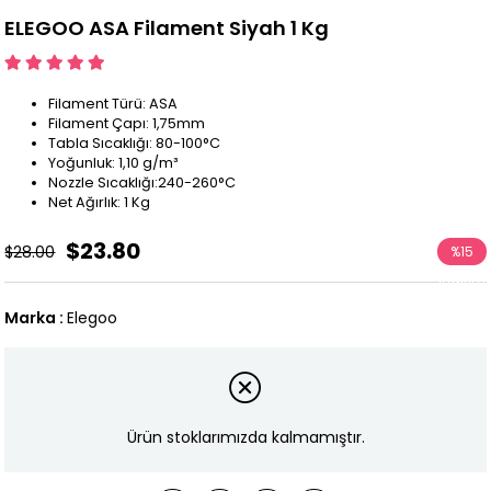
ELEGOO ASA Filament Siyah 1 Kg
Filament Türü: ASA
Filament Çapı: 1,75mm
Tabla Sıcaklığı: 80-100°C
Yoğunluk: 1,10 g/m³
Nozzle Sıcaklığı:240-260°C
Net Ağırlık: 1 Kg
$23.80
$28.00
%
15
İndirim
Marka
:
Elegoo
Ürün stoklarımızda kalmamıştır.