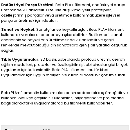
Endüstriyel Parça Üretimi:
Beta PLA+ filament, endüstriyel parça
üretiminde kullanılabilir. Özellikle düşük maliyetli prototipler,
özelleştirilmiş parçalar veya üretimde kullanılmak üzere işlevsel
parçalar üretmek için idealdir.
Sanat ve Heykel:
Sanatçılar ve heykeltıraşlar, Beta PLA+ filamenti
kullanarak yaratıcı eserler ortaya çıkarabilirler. Bu filament, sanat
eserlerinin ve heykellerin üretilmesinde kullanılabilir ve çeşitli
renklerde mevcut olduğu için sanatçılara geniş bir yaratıcı özgürlük
sağlar.
Tıbbi Uygulamalar:
3D baskı, tıbbi alanda prototip üretimi, cerrahi
eğitim modelleri, protezler ve özelleştirilmiş tıbbi cihazlar gibi birçok
uygulama için kullanılabilir. Beta PLA+ filament, bu tür tıbbi
uygulamalar için uygun maliyetli ve kullanıcı dostu bir çözüm sunar.
Beta PLA+ filamentin kullanım alanlarının sadece birkaç örneğidir ve
kullanımı oldukça çeşitlidir. Kullanıcılar, ihtiyaçlarına ve projelerine
bağlı olarak farklı uygulamalarda bu filamenti kullanabilirler.