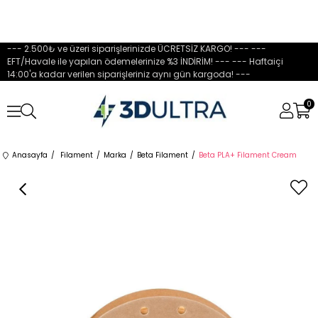
--- 2.500₺ ve üzeri siparişlerinizde ÜCRETSİZ KARGO! --- ---
EFT/Havale ile yapılan ödemelerinize %3 İNDİRİM! --- --- Haftaiçi
14:00'a kadar verilen siparişleriniz aynı gün kargoda! ---
0
Anasayfa
Filament
Marka
Beta Filament
Beta PLA+ Filament Cream