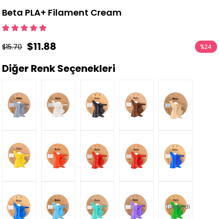
Beta PLA+ Filament Cream
$11.88
$15.70
%
24
İndirim
Diğer Renk Seçenekleri
Tükendi