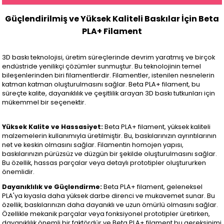
Güçlendirilmiş ve Yüksek Kaliteli Baskılar İçin Beta
PLA+ Filament
3D baskı teknolojisi, üretim süreçlerinde devrim yaratmış ve birçok
endüstride yenilikçi çözümler sunmuştur. Bu teknolojinin temel
bileşenlerinden biri filamentlerdir. Filamentler, istenilen nesnelerin
katman katman oluşturulmasını sağlar. Beta PLA+ filament, bu
süreçte kalite, dayanıklılık ve çeşitlilik arayan 3D baskı tutkunları için
mükemmel bir seçenektir.
Yüksek Kalite ve Hassasiyet:
Beta PLA+ filament, yüksek kaliteli
malzemelerin kullanımıyla üretilmiştir. Bu, baskılarınızın ayrıntılarının
net ve keskin olmasını sağlar. Filamentin homojen yapısı,
baskılarınızın pürüzsüz ve düzgün bir şekilde oluşturulmasını sağlar.
Bu özellik, hassas parçalar veya detaylı prototipler oluştururken
önemlidir.
Dayanıklılık ve Güçlendirme:
Beta PLA+ filament, geleneksel
PLA'ya kıyasla daha yüksek darbe direnci ve mukavemet sunar. Bu
özellik, baskılarınızın daha dayanıklı ve uzun ömürlü olmasını sağlar.
Özellikle mekanik parçalar veya fonksiyonel prototipler üretirken,
dayanıklılık önemli bir faktördür ve Beta PLA+ filament bu gereksinimi