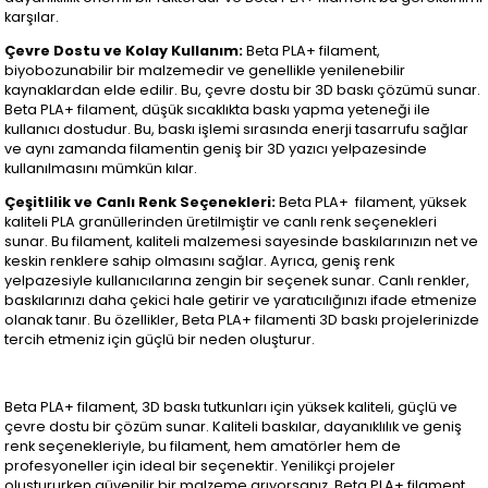
karşılar.
Çevre Dostu ve Kolay Kullanım:
Beta PLA+ filament,
biyobozunabilir bir malzemedir ve genellikle yenilenebilir
kaynaklardan elde edilir. Bu, çevre dostu bir 3D baskı çözümü sunar.
Beta PLA+ filament, düşük sıcaklıkta baskı yapma yeteneği ile
kullanıcı dostudur. Bu, baskı işlemi sırasında enerji tasarrufu sağlar
ve aynı zamanda filamentin geniş bir 3D yazıcı yelpazesinde
kullanılmasını mümkün kılar.
Çeşitlilik ve Canlı Renk Seçenekleri:
Beta PLA+ filament, yüksek
kaliteli PLA granüllerinden üretilmiştir ve canlı renk seçenekleri
sunar. Bu filament, kaliteli malzemesi sayesinde baskılarınızın net ve
keskin renklere sahip olmasını sağlar. Ayrıca, geniş renk
yelpazesiyle kullanıcılarına zengin bir seçenek sunar. Canlı renkler,
baskılarınızı daha çekici hale getirir ve yaratıcılığınızı ifade etmenize
olanak tanır. Bu özellikler, Beta PLA+ filamenti 3D baskı projelerinizde
tercih etmeniz için güçlü bir neden oluşturur.
Beta PLA+ filament, 3D baskı tutkunları için yüksek kaliteli, güçlü ve
çevre dostu bir çözüm sunar. Kaliteli baskılar, dayanıklılık ve geniş
renk seçenekleriyle, bu filament, hem amatörler hem de
profesyoneller için ideal bir seçenektir. Yenilikçi projeler
oluştururken güvenilir bir malzeme arıyorsanız, Beta PLA+ filament