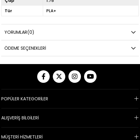
Çap
1.75
Tür
PLA+
YORUMLAR
(0)
ÖDEME SEÇENEKLERI
POPÜLER KATEGORİLER
ALIŞVERİŞ BİLGİLERİ
MÜŞTERİ HİZMETLERİ