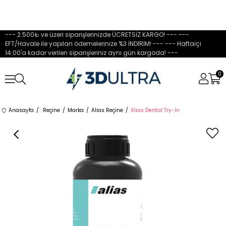
--- 2.500₺ ve üzeri siparişlerinizde ÜCRETSİZ KARGO! --- ---
EFT/Havale ile yapılan ödemelerinize %3 İNDİRİM! --- --- Haftaiçi
14:00'a kadar verilen siparişleriniz aynı gün kargoda! ---
0
Anasayfa
Reçine
Marka
Alias Reçine
Alias Dental Try-In