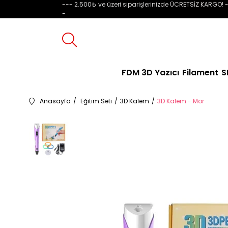
--- 2.500₺ ve üzeri siparişlerinizde ÜCRETSİZ KARGO! -
-
FDM 3D Yazıcı
Filament
S
Anasayfa
Eğitim Seti
3D Kalem
3D Kalem - Mor