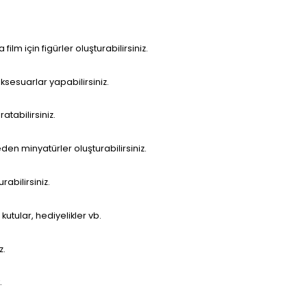
lm için figürler oluşturabilirsiniz.
aksesuarlar yapabilirsiniz.
tabilirsiniz.
en minyatürler oluşturabilirsiniz.
abilirsiniz.
kutular, hediyelikler vb.
z.
.