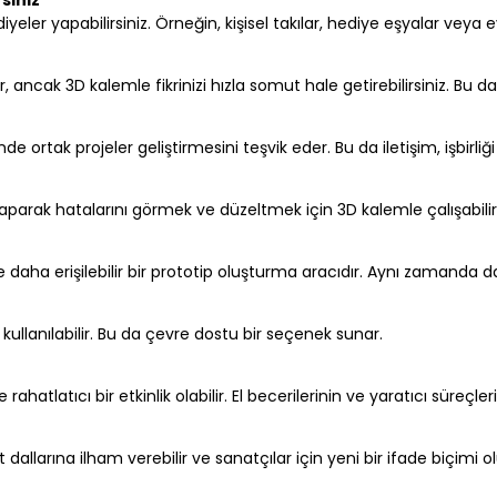
diyeler yapabilirsiniz. Örneğin, kişisel takılar, hediye eşyalar veya 
r, ancak 3D kalemle fikrinizi hızla somut hale getirebilirsiniz. Bu d
ortak projeler geliştirmesini teşvik eder. Bu da iletişim, işbirliği ve
yaparak hatalarını görmek ve düzeltmek için 3D kalemle çalışabilir
 daha erişilebilir bir prototip oluşturma aracıdır. Aynı zamanda da
kullanılabilir. Bu da çevre dostu bir seçenek sunar.
rahatlatıcı bir etkinlik olabilir. El becerilerinin ve yaratıcı süreçle
t dallarına ilham verebilir ve sanatçılar için yeni bir ifade biçimi ol