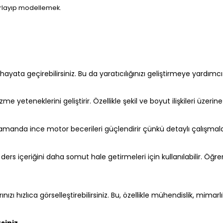
sarlayıp modellemek.
 hayata geçirebilirsiniz. Bu da yaratıcılığınızı geliştirmeye yardımcı
teneklerini geliştirir. Özellikle şekil ve boyut ilişkileri üzeri
zamanda ince motor becerileri güçlendirir çünkü detaylı çalışmalar
n ders içeriğini daha somut hale getirmeleri için kullanılabilir. Öğ
larınızı hızlıca görselleştirebilirsiniz. Bu, özellikle mühendislik, mi
siniz