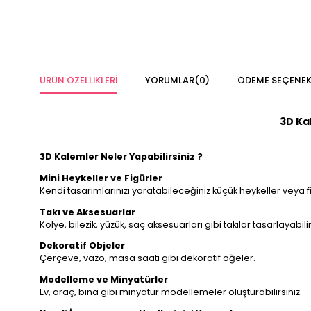
ÜRÜN ÖZELLIKLERI
YORUMLAR
(0)
ÖDEME SEÇENEK
3D Kal
3D Kalemler Neler Yapabilirsiniz ?
Mini Heykeller ve Figürler
Kendi tasarımlarınızı yaratabileceğiniz küçük heykeller veya fi
Takı ve Aksesuarlar
Kolye, bilezik, yüzük, saç aksesuarları gibi takılar tasarlayabilir
Dekoratif Objeler
Çerçeve, vazo, masa saati gibi dekoratif öğeler.
Modelleme ve Minyatürler
Ev, araç, bina gibi minyatür modellemeler oluşturabilirsiniz.