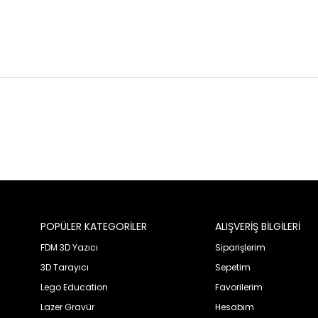
POPÜLER KATEGORİLER
ALIŞVERİŞ BİLGİLERİ
FDM 3D Yazıcı
Siparişlerim
3D Tarayıcı
Sepetim
Lego Education
Favorilerim
Lazer Gravür
Hesabım