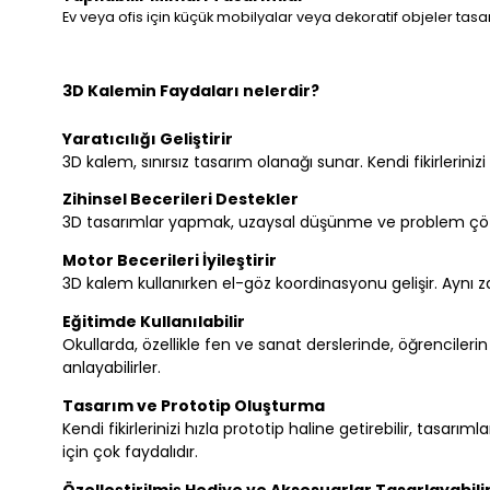
Ev veya ofis için küçük mobilyalar veya dekoratif objeler ta
3D Kalemin Faydaları nelerdir?
Yaratıcılığı Geliştirir
3D kalem, sınırsız tasarım olanağı sunar. Kendi fikirlerinizi
Zihinsel Becerileri Destekler
3D tasarımlar yapmak, uzaysal düşünme ve problem çözme ye
Motor Becerileri İyileştirir
3D kalem kullanırken el-göz koordinasyonu gelişir. Aynı 
Eğitimde Kullanılabilir
Okullarda, özellikle fen ve sanat derslerinde, öğrencileri
anlayabilirler.
Tasarım ve Prototip Oluşturma
Kendi fikirlerinizi hızla prototip haline getirebilir, tasarım
için çok faydalıdır.
Özelleştirilmiş Hediye ve Aksesuarlar Tasarlayabilir