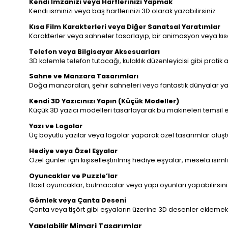
Kendi İmzanızı veya Harflerinizi Yapmak
Kendi isminizi veya baş harflerinizi 3D olarak yazabilirsiniz.
Kısa Film Karakterleri veya Diğer Sanatsal Yaratımlar
Karakterler veya sahneler tasarlayıp, bir animasyon veya kısa fi
Telefon veya Bilgisayar Aksesuarları
3D kalemle telefon tutacağı, kulaklık düzenleyicisi gibi pratik 
Sahne ve Manzara Tasarımları
Doğa manzaraları, şehir sahneleri veya fantastik dünyalar yara
Kendi 3D Yazıcınızı Yapın (Küçük Modeller)
Küçük 3D yazıcı modelleri tasarlayarak bu makineleri temsil ed
Yazı ve Logolar
Üç boyutlu yazılar veya logolar yaparak özel tasarımlar oluştur
Hediye veya Özel Eşyalar
Özel günler için kişiselleştirilmiş hediye eşyalar, mesela isimli 
Oyuncaklar ve Puzzle’lar
Basit oyuncaklar, bulmacalar veya yapı oyunları yapabilirsini
Gömlek veya Çanta Deseni
Çanta veya tişört gibi eşyaların üzerine 3D desenler eklemek
Yapılabilir Mimari Tasarımlar