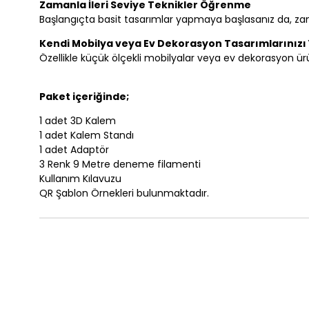
Zamanla İleri Seviye Teknikler Öğrenme
Başlangıçta basit tasarımlar yapmaya başlasanız da, zaman
Kendi Mobilya veya Ev Dekorasyon Tasarımlarınızı Y
Özellikle küçük ölçekli mobilyalar veya ev dekorasyon ürün
Paket içeriğinde;
1 adet 3D Kalem
1 adet Kalem Standı
1 adet Adaptör
3 Renk 9 Metre deneme filamenti
Kullanım Kılavuzu
QR Şablon Örnekleri bulunmaktadır.