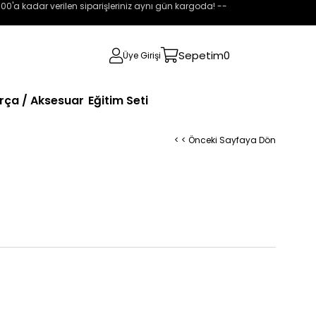
:00'a kadar verilen siparişleriniz aynı gün kargoda! --
Sepetim
0
Üye Girişi
rça / Aksesuar
Eğitim Seti
< < Önceki Sayfaya Dön