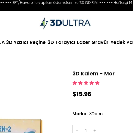
-- --- EFT/Havale ile yapılan ödemelerinize %3 İNDİRİM! --- --- Haftaiçi 14
LA 3D Yazıcı
Reçine
3D Tarayıcı
Lazer Gravür
Yedek Pa
3D Kalem - Mor
$15.96
Marka
:
3Dpen