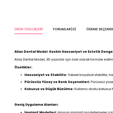
ÜRÜN ÖZELLIKLERI
YORUMLAR
(0)
ÖDEME SEÇENEK
Alias Dental Model: Keskin Hassasiyet ve Estetik Denge
Alias Dental Model, 3D yazıcılar için özel olarak formüle edil
Özellikler:
Hassasiyet ve Stabilite:
Yüksek boyutsal stabilite, h
Pürüzsüz Yüzey ve Renk Seçenekleri:
Pürüzsüz yüzey
Kokusuz ve Düşük Büzülme:
Kullanıcı dostu kokusuz 
Geniş Uygulama Alanları:
İmplant Modelleri:
Hassas implant modellemeler için 