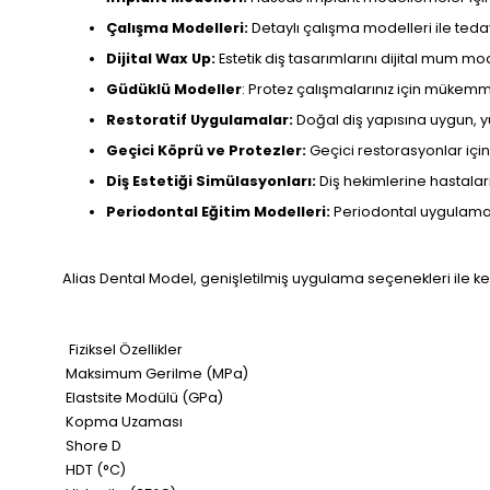
Çalışma Modelleri:
Detaylı çalışma modelleri ile ted
Dijital Wax Up:
Estetik diş tasarımlarını dijital mum mo
Güdüklü Modeller
: Protez çalışmalarınız için mükemm
Restoratif Uygulamalar:
Doğal diş yapısına uygun, yük
Geçici Köprü ve Protezler:
Geçici restorasyonlar için
Diş Estetiği Simülasyonları:
Diş hekimlerine hastala
Periodontal Eğitim Modelleri:
Periodontal uygulamala
Alias Dental Model, genişletilmiş uygulama seçenekleri ile k
Fiziksel Özellikler
Maksimum Gerilme (MPa)
Elastsite Modülü (GPa)
Kopma Uzaması
Shore D
HDT (°C)