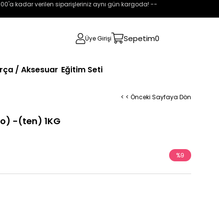
:00'a kadar verilen siparişleriniz aynı gün kargoda! --
Sepetim
0
Üye Girişi
rça / Aksesuar
Eğitim Seti
< < Önceki Sayfaya Dön
ro) -(ten) 1KG
%
9
İndirim