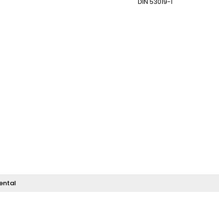
DIN 53019-1
ental