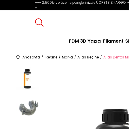
--- 2.500₺ ve üzeri siparişlerinizde ÜCRETSİZ KARGO! -
-
FDM 3D Yazıcı
Filament
S
Anasayfa
Reçine
Marka
Alias Reçine
Alias Dental Mo