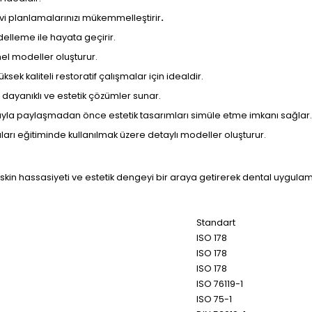
avi planlamalarınızı mükemmelleştirir
.
delleme ile hayata geçirir.
el modeller oluşturur.
sek kaliteli restoratif çalışmalar için idealdir.
 dayanıklı ve estetik çözümler sunar.
rıyla paylaşmadan önce estetik tasarımları simüle etme imkanı sağlar.
rı eğitiminde kullanılmak üzere detaylı modeller oluşturur.
eskin hassasiyeti ve estetik dengeyi bir araya getirerek dental uygul
Standart
ISO 178
ISO 178
ISO 178
ISO 76119-1
ISO 75-1