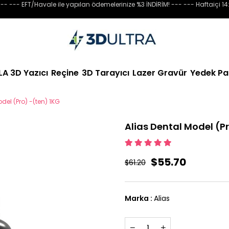
-- --- EFT/Havale ile yapılan ödemelerinize %3 İNDİRİM! --- --- Haftaiçi 14
LA 3D Yazıcı
Reçine
3D Tarayıcı
Lazer Gravür
Yedek Pa
del (Pro) -(ten) 1KG
Alias Dental Model (P
$55.70
$61.20
Marka
:
Alias