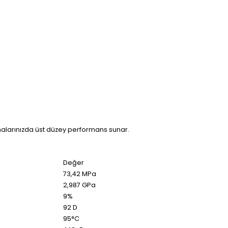
amalarınızda üst düzey performans sunar.
Değer
73,42 MPa
2,987 GPa
9%
92 D
95°C