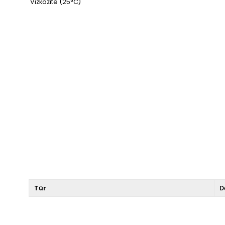
Vizkozite (25°C)
Tür
D