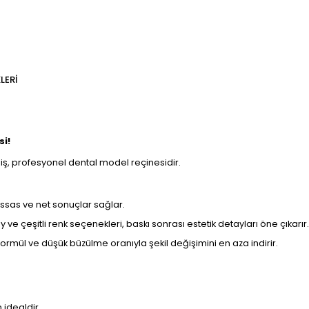
LERI
si!
miş, profesyonel dental model reçinesidir.
assas ve net sonuçlar sağlar.
 ve çeşitli renk seçenekleri, baskı sonrası estetik detayları öne çıkarır.
formül ve düşük büzülme oranıyla şekil değişimini en aza indirir.
idealdir.