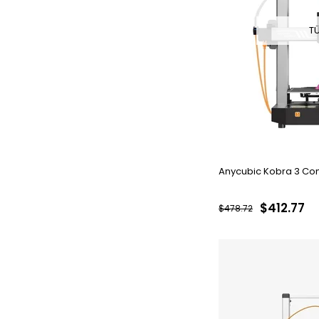
T
Anycubic Kobra 3 Co
$412.77
$478.72