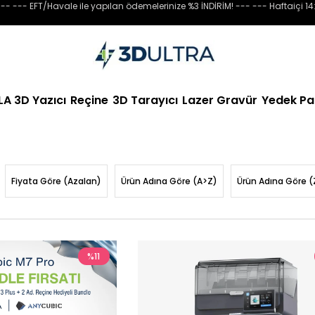
-- --- EFT/Havale ile yapılan ödemelerinize %3 İNDİRİM! --- --- Haftaiçi 14
LA 3D Yazıcı
Reçine
3D Tarayıcı
Lazer Gravür
Yedek Pa
Fiyata Göre (Azalan)
Ürün Adına Göre (A>Z)
Ürün Adına Göre (
%11