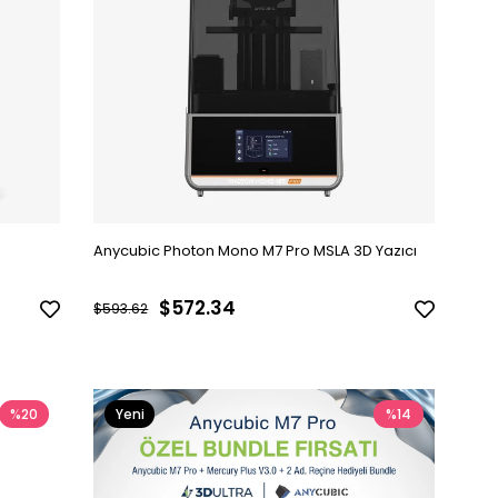
Anycubic Photon Mono M7 Pro MSLA 3D Yazıcı
$572.34
$593.62
%20
Yeni
%14
Ürün