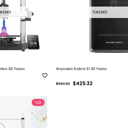
ÜKENDI
TÜKENDI
mbo 3D Yazıcı
Anycubic Kobra S1 3D Yazıcı
$425.32
$563.83
%12