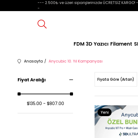
--- 2.500₺ ve üzeri siparişlerinizde ÜCRETSİZ KARGO! -
-
FDM 3D Yazıcı
Filament
S
Anasayfa
Anycubic 10. Yıl Kampanyası
Fiyat Aralığı
Fiyata Göre (Artan)
$135.00 - $807.00
Yeni
Ürün