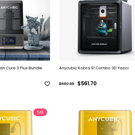
sh Cure 3 Plus Bundle
Anycubic Kobra S1 Combo 3D Yazıcı
$561.70
$680.85
%13