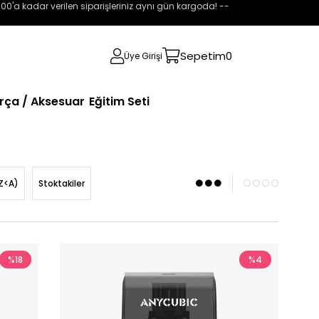
:00'a kadar verilen siparişleriniz aynı gün kargoda! --
Sepetim
0
Üye Girişi
rça / Aksesuar
Eğitim Seti
Z<A)
Stoktakiler
%18
%4