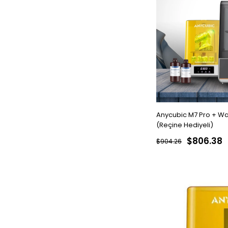
Anycubic M7 Pro + Wa
(Reçine Hediyeli)
$806.38
$904.26