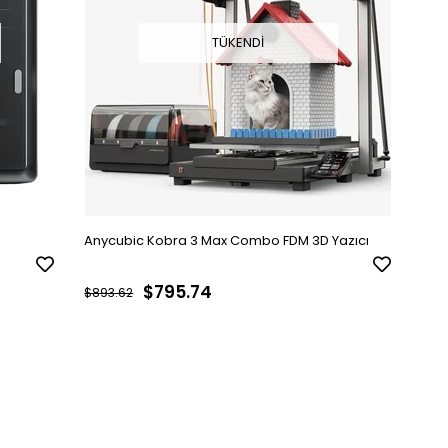
TÜKENDI
Anycubic Kobra 3 Max Combo FDM 3D Yazıcı
$795.74
$893.62