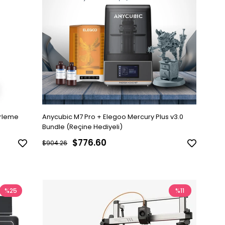
ürleme
Anycubic M7 Pro + Elegoo Mercury Plus v3.0
Bundle (Reçine Hediyeli)
$776.60
$904.26
%25
%11