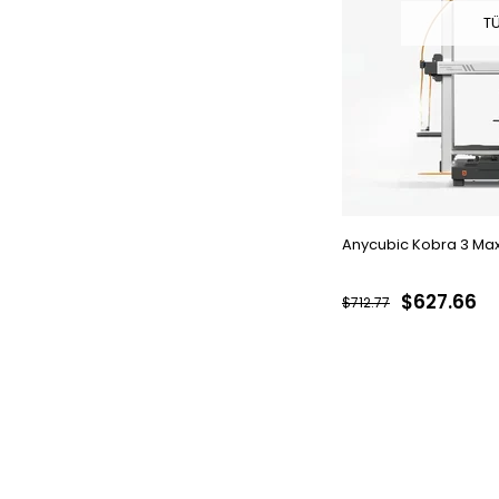
T
Anycubic Kobra 3 Max
$627.66
$712.77