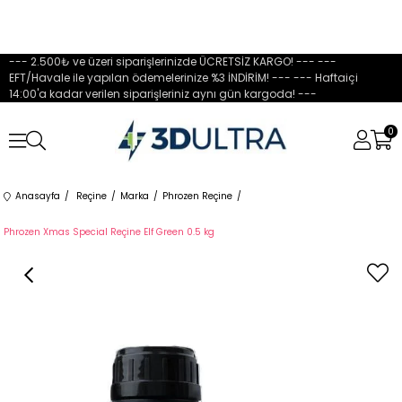
--- 2.500₺ ve üzeri siparişlerinizde ÜCRETSİZ KARGO! --- ---
EFT/Havale ile yapılan ödemelerinize %3 İNDİRİM! --- --- Haftaiçi
14:00'a kadar verilen siparişleriniz aynı gün kargoda! ---
0
Anasayfa
Reçine
Marka
Phrozen Reçine
Phrozen Xmas Special Reçine Elf Green 0.5 kg