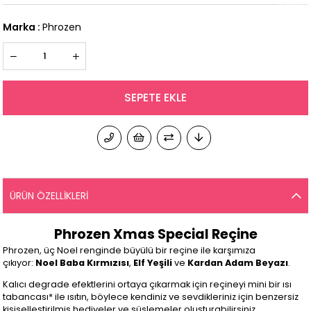
İndirim
Marka
:
Phrozen
ÜRÜN ÖZELLIKLERI
Phrozen Xmas Special Reçine
Phrozen, üç Noel renginde büyülü bir reçine ile karşımıza
çıkıyor:
Noel Baba Kırmızısı
,
Elf Yeşili
ve
Kardan Adam Beyazı
.
Kalıcı degrade efektlerini ortaya çıkarmak için reçineyi mini bir ısı
tabancası* ile ısıtın, böylece kendiniz ve sevdikleriniz için benzersiz
kişiselleştirilmiş hediyeler ve süslemeler oluşturabilirsiniz.