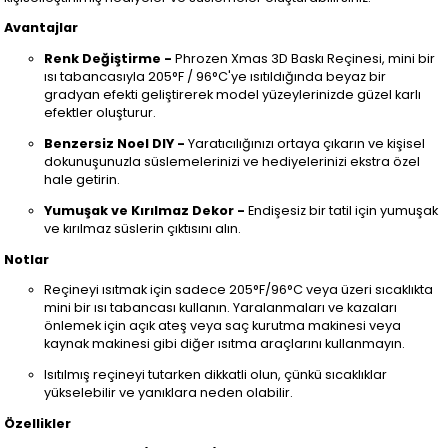
Avantajlar
Renk Değiştirme -
Phrozen Xmas 3D Baskı Reçinesi, mini bir
ısı tabancasıyla 205°F / 96°C'ye ısıtıldığında beyaz bir
gradyan efekti geliştirerek model yüzeylerinizde güzel karlı
efektler oluşturur.
Benzersiz Noel DIY -
Yaratıcılığınızı ortaya çıkarın ve kişisel
dokunuşunuzla süslemelerinizi ve hediyelerinizi ekstra özel
hale getirin.
Yumuşak ve Kırılmaz Dekor -
Endişesiz bir tatil için yumuşak
ve kırılmaz süslerin çıktısını alın.
Notlar
Reçineyi ısıtmak için sadece 205°F/96°C veya üzeri sıcaklıkta
mini bir ısı tabancası kullanın. Yaralanmaları ve kazaları
önlemek için açık ateş veya saç kurutma makinesi veya
kaynak makinesi gibi diğer ısıtma araçlarını kullanmayın.
Isıtılmış reçineyi tutarken dikkatli olun, çünkü sıcaklıklar
yükselebilir ve yanıklara neden olabilir.
Özellikler